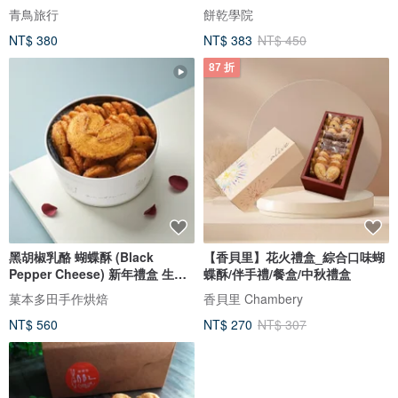
青鳥旅行
餅乾學院
NT$ 380
NT$ 383
NT$ 450
87 折
黑胡椒乳酪 蝴蝶酥 (Black
【香貝里】花火禮盒_綜合口味蝴
Pepper Cheese) 新年禮盒 生日
蝶酥/伴手禮/餐盒/中秋禮盒
伴手禮
菓本多田手作烘焙
香貝里 Chambery
NT$ 560
NT$ 270
NT$ 307