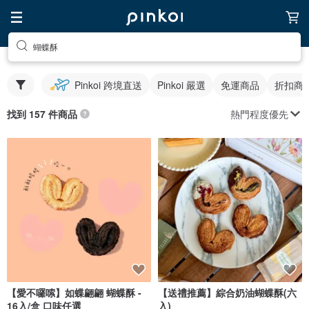
蝴蝶酥
Pinkoi 跨境直送
Pinkoi 嚴選
免運商品
折扣商
熱門程度優先
找到 157 件商品
【愛不囉嗦】如蝶翩翩 蝴蝶酥 -
【送禮推薦】綜合奶油蝴蝶酥(六
16入/盒 口味任選
入)