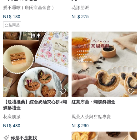
愛不囉嗦 ( 唐氏症基金會 )
花漾朋派
NT$ 180
NT$ 275
公益商品
【送禮推薦】綜合奶油夾心餅+蝴
紅茶序曲・蝴蝶酥禮盒
蝶酥禮盒
花漾朋派
鳳茶人茶與甜點專賣
NT$ 480
NT$ 290
你是不是想找