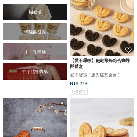
蝴蝶派
蝴蝶酥餅乾
手工蝴蝶酥
【愛不囉嗦】翩翩飛舞綜合蝴蝶
酥禮盒
伴手禮蝴蝶酥
愛不囉嗦 ( 唐氏症基金會 )
NT$ 279
公益商品