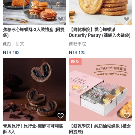
焦糖冰心蝴蝶酥-3入裝禮盒 (附提
【餅乾學院】愛心蝴蝶派
袋)
Butterfly Pastry (裸餅入夾鏈袋)
此刻．甜實
餅乾學院
NT$ 483
NT$ 125
85 折
青鳥旅行 | 旅行盒-濃醇可可蝴蝶
【餅乾學院】純奶油蝴蝶派 (禮盒
酥 8入
附提袋)