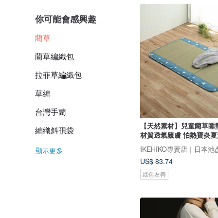
你可能會感興趣
藺草
藺草編織包
拉菲草編織包
草編
台灣手藺
【天然素材】兒童藺草睡墊N
編織斜孭袋
材質透氣親膚 怕熱寶炎夏
顯示更多
US$ 83.74
綠色友善