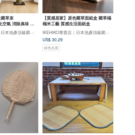
生藺草束
【質感居家】原色藺草面紙盒 藺草榻
 淨化空氣 消除臭味 室
榻米工藝 質感生活面紙盒
IKEHIKO專賣店｜日本池彥頂級藺草製品｜讓生活與自然更靠近
IKEHIKO專賣店｜日本池彥頂級藺草製品｜讓生活與自然更靠近
US$ 30.29
綠色友善