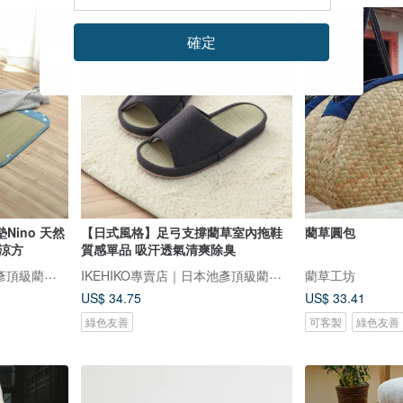
確定
ino 天然
【日式風格】足弓支撐藺草室內拖鞋
藺草圓包
涼方
質感單品 吸汗透氣清爽除臭
IKEHIKO專賣店｜日本池彥頂級藺草製品｜讓生活與自然更靠近
IKEHIKO專賣店｜日本池彥頂級藺草製品｜讓生活與自然更靠近
藺草工坊
US$ 34.75
US$ 33.41
綠色友善
可客製
綠色友善