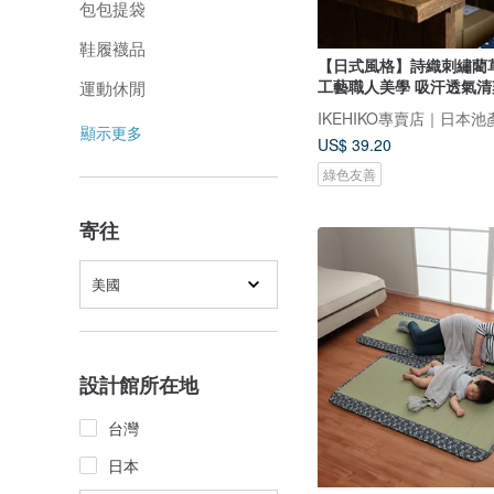
包包提袋
鞋履襪品
【日式風格】詩織刺繡藺
工藝職人美學 吸汗透氣清
運動休閒
顯示更多
US$ 39.20
綠色友善
寄往
美國
設計館所在地
台灣
日本