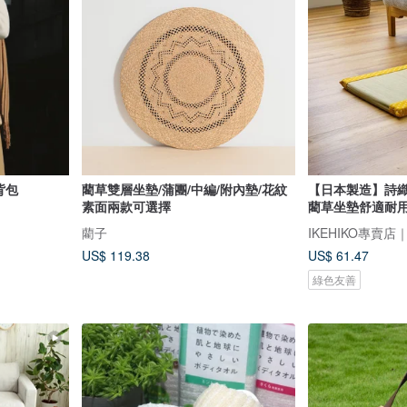
背包
藺草雙層坐墊/蒲團/中編/附內墊/花紋
【日本製造】詩織
素面兩款可選擇
藺草坐墊舒適耐用
藺子
US$ 119.38
US$ 61.47
綠色友善