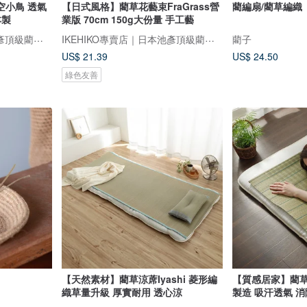
空小鳥 透氣
【日式風格】藺草花藝束FraGrass營
藺編扇/藺草編織
本製
業版 70cm 150g大份量 手工藝
IKEHIKO專賣店｜日本池彥頂級藺草製品｜讓生活與自然更靠近
IKEHIKO專賣店｜日本池彥頂級藺草製品｜讓生活與自然更靠近
藺子
US$ 21.39
US$ 24.50
綠色友善
【天然素材】藺草涼蓆Iyashi 菱形編
【質感居家】藺草
織草量升級 厚實耐用 透心涼
製造 吸汗透氣 