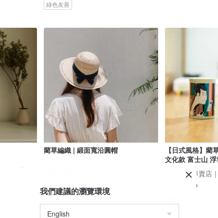
綠色友善
藺草編織 | 緞面寬沿圓帽
【日式風格】藺草除
文化款 富士山 
臺灣手藺
US$ 66.82
US$ 21.39
我們建議的瀏覽環境
綠色友善