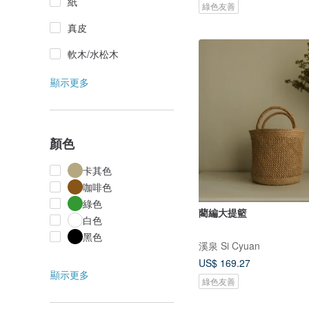
紙
綠色友善
真皮
軟木/水松木
顯示更多
顏色
卡其色
咖啡色
綠色
藺編大提籃
白色
黑色
溪泉 Si Cyuan
US$ 169.27
顯示更多
綠色友善