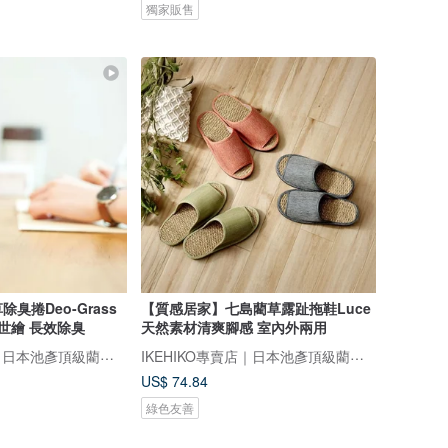
獨家販售
臭捲Deo-Grass
【質感居家】七島藺草露趾拖鞋Luce
浮世繪 長效除臭
天然素材清爽腳感 室內外兩用
IKEHIKO專賣店｜日本池彥頂級藺草製品｜讓生活與自然更靠近
IKEHIKO專賣店｜日本池彥頂級藺草製品｜讓生活與自然更靠近
US$ 74.84
綠色友善