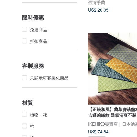
臺灣手藺
US$ 20.05
限時優惠
免運商品
折扣商品
客製服務
只顯示可客製化商品
材質
【正統和風】藺草腳踏墊
植物．花
吉避凶織紋 透氣清爽不黏
棉
US$ 74.84