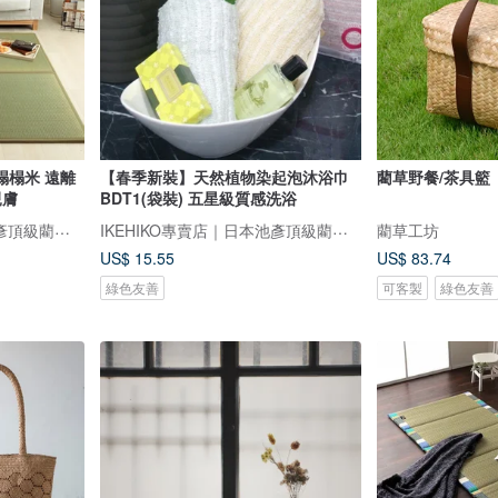
榻榻米 遠離
【春季新裝】天然植物染起泡沐浴巾
藺草野餐/茶具籃
親膚
BDT1(袋裝) 五星級質感洗浴
IKEHIKO專賣店｜日本池彥頂級藺草製品｜讓生活與自然更靠近
IKEHIKO專賣店｜日本池彥頂級藺草製品｜讓生活與自然更靠近
藺草工坊
US$ 15.55
US$ 83.74
綠色友善
可客製
綠色友善