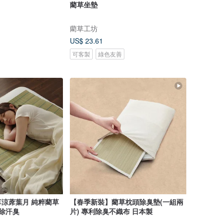
藺草坐墊
藺草工坊
US$ 23.61
可客製
綠色友善
涼蓆葉月 純粹藺草
【春季新裝】藺草枕頭除臭墊(一組兩
消除汗臭
片) 專利除臭不織布 日本製