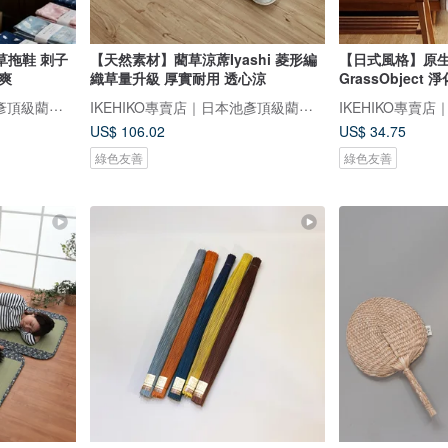
草拖鞋 刺子
【天然素材】藺草涼蓆Iyashi 菱形編
【日式風格】原
爽
織草量升級 厚實耐用 透心涼
GrassObject
內裝飾
IKEHIKO專賣店｜日本池彥頂級藺草製品｜讓生活與自然更靠近
IKEHIKO專賣店｜日本池彥頂級藺草製品｜讓生活與自然更靠近
US$ 106.02
US$ 34.75
綠色友善
綠色友善