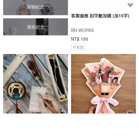
寵物紀念
客製服務 刻字數加購 (加15字)
朋友紀念
BN WORKS
NT$ 150
可客製
有朝一日 • 文房具 - 木鐵匠工 : 木
【情人節禮物】客製化大大臉 中
工墨水筆 鋼筆 萬年筆 沾水
性筆跟木夾 期間限定捧花款
Someday stationery
FunPrint 客製禮物