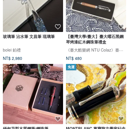
玻璃筆 沾水筆 文昌筆 琉璃筆
【臺灣大學/臺大】臺大曜石黑鋼
琴烤漆紅木鋼珠筆禮盒
《臺大酷樂網 NTU Colaz》臺大紀念品 NTU souvenir shop
bolei 鉑禮
NT$ 2,980
NT$ 480
免運
緬甸花梨木質鋼筆/鋼珠筆
MONTBLANC 萬寶龍文學家紀念