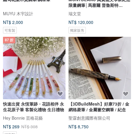
限量鋼筆│馬塞爾 普魯斯特
No.13155
MUYU 木宇設計
瑞文堂
NT$ 2,000
NT$ 120,000
可客製
獨家販售
87 折
快速出貨 永恆筆跡・花語相伴 永
【3DBuildMesh】好康73折 / 金
生花原子筆 客製化禮物 生日禮物
網格菱筆 / 金屬簍空鋼筆 / 紀念
Hey Bonnie 芸格花藝
聖霖創意國際有限公司
NT$ 269
NT$ 308
NT$ 8,750