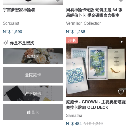
宇宙夢想家神諭者
周易神諭卡蛇版 蛇傳主題 64 張
易經佔卜卡 燙金磁吸盒含指南
Scribalist
Vermilion Collection
NT$ 1,590
NT$ 1,268
38 折
你是不是想找
療癒卡
曼陀羅卡
占卜牌卡
療癒卡 - GROWN - 主要奧術塔羅
奧拉卡牌組 OLD DECK
能量卡
Samatha
NT$ 484
NT$ 1,249