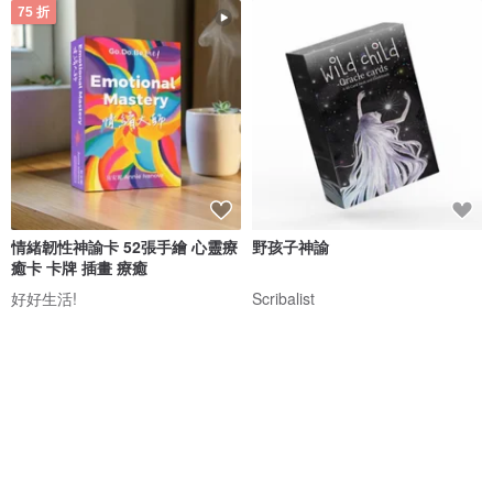
75 折
情緒韌性神諭卡 52張手繪 心靈療
野孩子神諭
癒卡 卡牌 插畫 療癒
好好生活!
Scribalist
NT$ 660
NT$ 880
NT$ 1,987
綠色友善
85 折