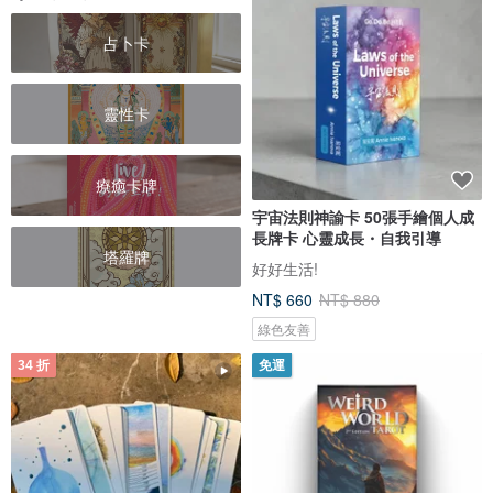
占卜卡
靈性卡
療癒卡牌
宇宙法則神諭卡 50張手繪個人成
長牌卡 心靈成長・自我引導
塔羅牌
好好生活!
NT$ 660
NT$ 880
綠色友善
34 折
免運