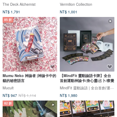
折
The Deck Alchemist
Vermilion Collection
NT$ 1,791
NT$ 1,001
85 折
Mumu Neko 神諭者 |神諭卡中的
【MindFit 靈動諭語卡牌】全台
貓的秘密語言
首創運動神諭卡/身心靈/占卜/察覺
MindFit 靈動諭語 | 全台首創/運動x心靈/的神諭卡牌！
Mucult
NT$ 947
NT$ 1,114
NT$ 1,980
82 折