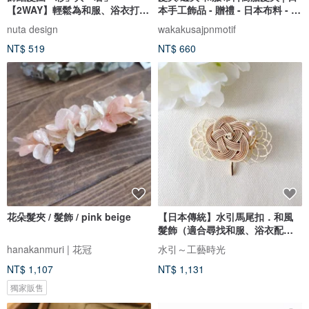
【2WAY】輕鬆為和服、浴衣打造
本手工飾品 - 贈禮 - 日本布料 - 樹
日式髮型
脂邊夾 - 優雅 傳統
nuta design
wakakusajpnmotif
NT$ 519
NT$ 660
花朵髮夾 / 髮飾 / pink beige
【日本傳統】水引馬尾扣．和風
髮飾（適合尋找和服、浴衣配件
者）- 米色
hanakanmuri | 花冠
水引～工藝時光
NT$ 1,107
NT$ 1,131
獨家販售