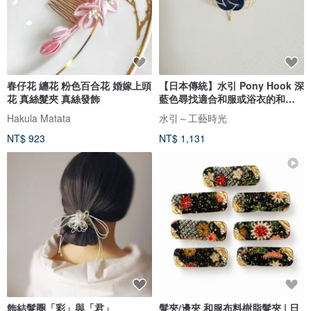
春仔花 纏花 粉色百合花 婚嫁上頭
【日本傳統】水引 Pony Hook 深
花 真絲髮夾 真絲發飾
藍色尋找適合和服或浴衣的和風
髮飾嗎？
Hakula Matata
水引～工藝時光
NT$ 923
NT$ 1,131
飾結髮圈「彩」與「君」
髮夾/邊夾 和服布料樹脂髮夾 | 日