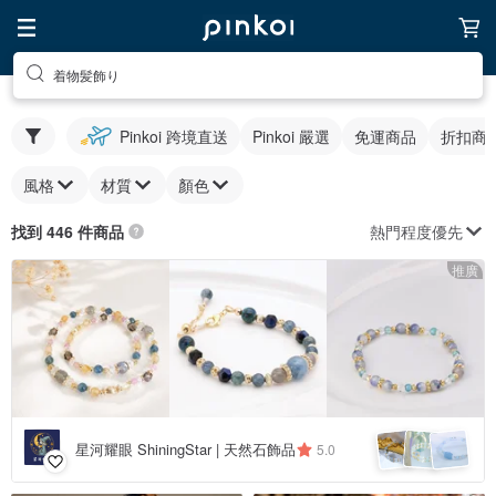
着物髪飾り
Pinkoi 跨境直送
Pinkoi 嚴選
免運商品
折扣商
風格
材質
顏色
熱門程度優先
找到 446 件商品
推廣
星河耀眼 ShiningStar | 天然石飾品
5.0