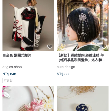
白金色 髮圈式髮片
【新款】繩結髮鉤 絲縷連結 午
（輕巧易搭和風髮飾）浴衣和服
適用，自由造型髮鉤。
angies-shop
nuta design
NT$ 848
NT$ 660
可客製