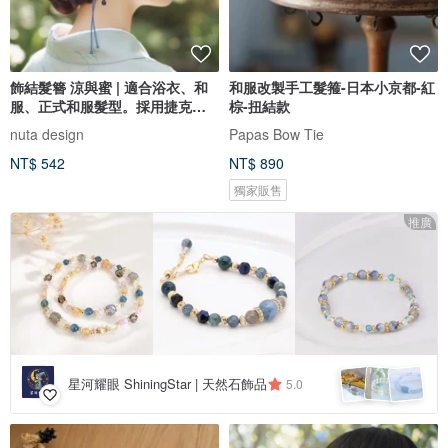
飾結髮簪 涼與蜜 | 適合浴衣、和
和服改製手工髮箍-日本小京都-紅
服、正式和服髮型。採用捷克玻
棕-扭結款
璃珠。
nuta design
Papas Bow Tie
NT$ 542
NT$ 890
獨家販售
推廣
星河耀眼 ShiningStar | 天然石飾品
5.0