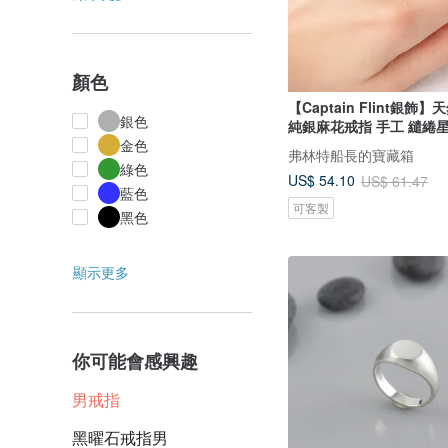
顏色
【Captain Flint銀飾
銀色
純銀麻花戒指 手工 繾綣
金色
弗林特船長的寶藏箱
綠色
US$ 54.10
US$ 61.47
藍色
可客製
黑色
顯示更多
你可能會感興趣
男戒指
黑曜石戒指男