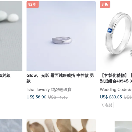
82 折
8 折
25純銀
Glow。光影 霧面純銀戒指 中性款 男
【客製化禮物】
款
對戒組合4054S.3
Isha Jewelry 純銀輕珠寶
Wedding Cod
US$ 58.96
US$ 283.65
US$ 71.45
US$
可客製