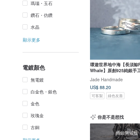
瑪瑙・玉石
鑽石・仿鑽
水晶
顯示更多
環遊世界地中海【長須鯨F
電鍍顏色
Whale】原創925純銀
Jade Handmade
無電鍍
US$ 88.20
白金色・銀色
可客製
綠色友善
金色
玫瑰金
你是不是想找
古銅
純銀男戒指