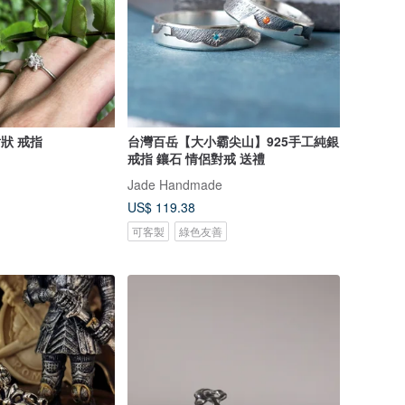
 放射狀 戒指
台灣百岳【大小霸尖山】925手工純銀
戒指 鑲石 情侶對戒 送禮
Jade Handmade
US$ 119.38
可客製
綠色友善