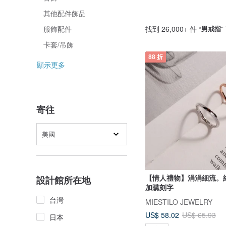
其他配件飾品
找到 26,000+ 件 “
男戒指
”
服飾配件
卡套/吊飾
88 折
顯示更多
寄往
美國
【情人禮物】涓涓細流。
設計館所在地
加購刻字
台灣
MIESTILO JEWELRY
US$ 58.02
US$ 65.93
日本