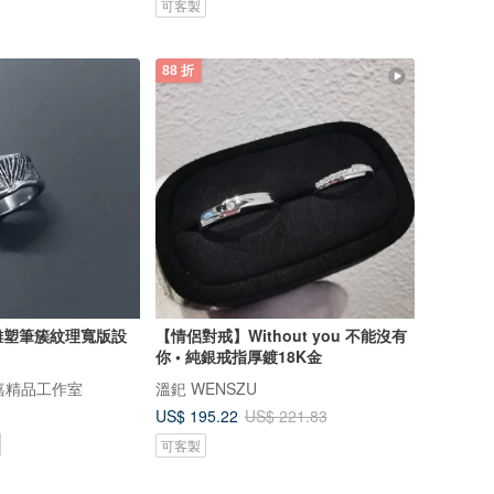
可客製
88 折
術雕塑筆簇紋理寬版設
【情侶對戒】Without you 不能沒有
你 • 純銀戒指厚鍍18K金
a 奧嘉精品工作室
溫釲 WENSZU
US$ 195.22
US$ 221.83
可客製