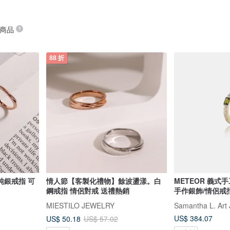
 商品
88 折
純銀戒指 可
情人節【客製化禮物】餘波盪漾。白
METEOR 義式手
鋼戒指 情侶對戒 送禮熱銷
手作銀飾/情侶戒
MIESTILO JEWELRY
Samantha L. Art 
US$ 384.07
US$ 50.18
US$ 57.02