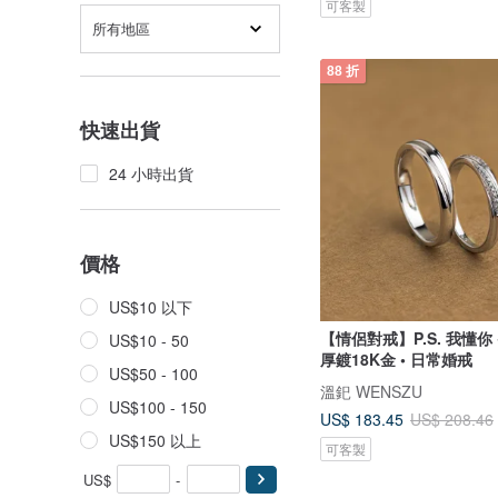
可客製
所有地區
88 折
快速出貨
24 小時出貨
價格
US$10 以下
【情侶對戒】P.S. 我懂你 
US$10 - 50
厚鍍18K金 • 日常婚戒
US$50 - 100
溫釲 WENSZU
US$100 - 150
US$ 183.45
US$ 208.46
US$150 以上
可客製
US$
-