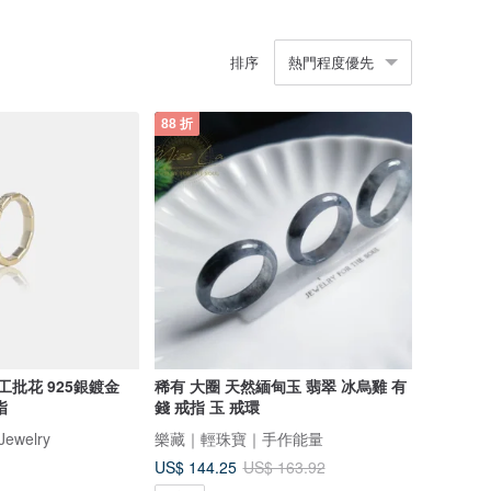
排序
熱門程度優先
88 折
工批花 925銀鍍金
稀有 大圈 天然緬甸玉 翡翠 冰烏雞 有
指
錢 戒指 玉 戒環
Jewelry
樂藏｜輕珠寶｜手作能量
US$ 144.25
US$ 163.92