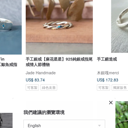
in
手工銀戒【麻花星星】925純銀戒指尾
手工鍛造戒
手工鯨魚戒指
戒情人節禮物
Jade Handmade
木銀嘎merci
US$ 83.74
US$ 172.83
可客製
綠色友善
可客製
獨家販售
我們建議的瀏覽環境