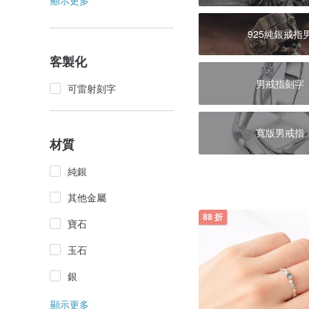
顯示更多
925純銀戒指
客製化
男戒指刻字
可雷射刻字
寬版男戒指
材質
純銀
其他金屬
88 折
寶石
玉石
銀
顯示更多