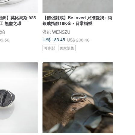
int銀飾】莫比烏斯 925
【情侶對戒】Be loved 只准愛我 • 純
工 無盡之環
銀戒指鍍18K金 • 日常婚戒
藏箱
溫釲 WENSZU
US$ 183.45
39.56
US$ 208.46
可客製
獨家販售