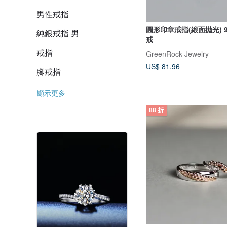
男性戒指
圓形印章戒指(緞面拋光) 9
純銀戒指 男
戒
戒指
GreenRock Jewelry
US$ 81.96
腳戒指
顯示更多
88 折