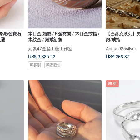
】天然彩色寶石
木目金 婚戒 / K金材質 / 木目金戒指 /
【巴洛克系列】男版鳶尾
星選
木紋金 / 婚戒訂製
銀/戒指
元素47金屬工藝工作室
Angus925silver
US$ 3,385.22
US$ 266.37
可客製
獨家販售
88 折