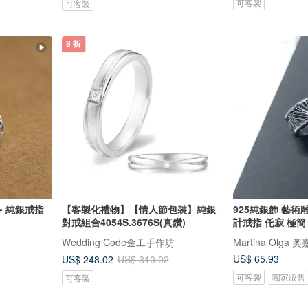
可客製
可客製
8 折
• 純銀戒指
【客製化禮物】【情人節包裝】純銀
925純銀飾 藝
對戒組合4054S.3676S(真鑽)
計戒指 仛寂 極簡
Wedding Code金工手作坊
Martina Olg
US$ 65.93
US$ 248.02
US$ 310.02
可客製
獨家販售
可客製