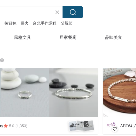
夾
後背包
長夾
台北手作課程
父親節
風格文具
居家餐廚
品味美食
5
+
ART64
ry
5.0
(1,353)