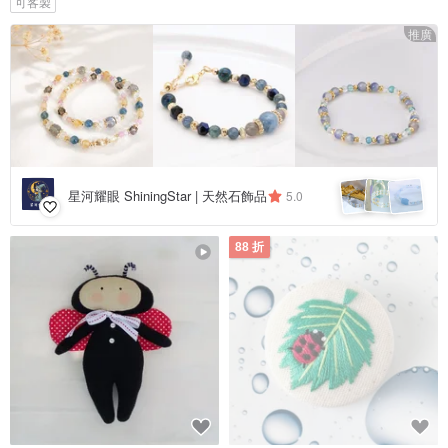
可客製
推廣
星河耀眼 ShiningStar | 天然石飾品
5.0
88 折