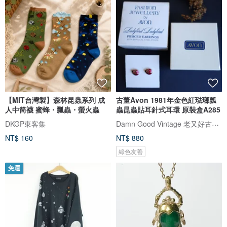
【MIT台灣製】森林昆蟲系列 成
古董Avon 1981年金色紅琺瑯瓢
人中筒襪 蜜蜂・瓢蟲・螢火蟲
蟲昆蟲貼耳針式耳環 原裝盒A285
Damn Good Vintage 老又好古董珠寶
DKGP東客集
NT$ 160
NT$ 880
綠色友善
免運