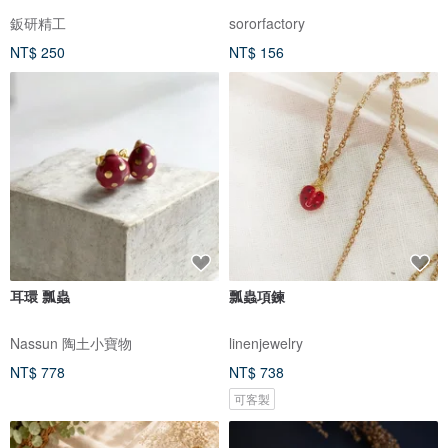
鈑研精工
sororfactory
NT$ 250
NT$ 156
耳環 瓢蟲
瓢蟲項鍊
Nassun 陶土小寶物
linenjewelry
NT$ 778
NT$ 738
可客製