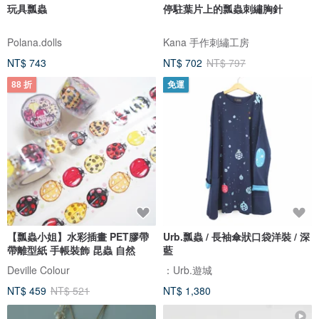
玩具瓢蟲
停駐葉片上的瓢蟲刺繡胸針
Polana.dolls
Kana 手作刺繡工房
NT$ 743
NT$ 702
NT$ 797
88 折
免運
【瓢蟲小姐】水彩插畫 PET膠帶
Urb.瓢蟲 / 長袖傘狀口袋洋裝 / 深
帶離型紙 手帳裝飾 昆蟲 自然
藍
Deville Colour
：Urb.遊城
NT$ 459
NT$ 521
NT$ 1,380