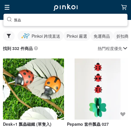
瓢蟲
Pinkoi 跨境直送
Pinkoi 嚴選
免運商品
折扣商
熱門程度優先
找到 332 件商品
Desk+1 瓢蟲磁鐵 (單隻入)
Pepamo 套件瓢蟲 027