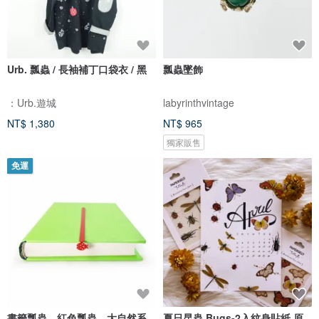
Urb. 瓢蟲 / 長袖補丁口袋衣 / 黑
瓢蟲墜飾
：Urb.遊城
labyrinthvintage
NT$ 1,380
NT$ 965
獨家販售
免運
書籤瓢蟲，紅色瓢蟲，大自然系
夏日昆蟲 Bugs-2入紋身貼紙 原