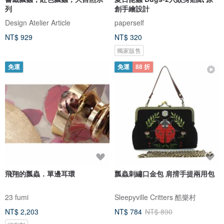
列
創手繪設計
Design Atelier Article
paperself
NT$ 929
NT$ 320
獨家販售
免運
免運
88 折
飛翔的瓢蟲．單邊耳環
瓢蟲刺繡口金包 肩揹手提兩用包
23 fumi
Sleepyville Critters 酷樂村
NT$ 2,203
NT$ 784
NT$ 890