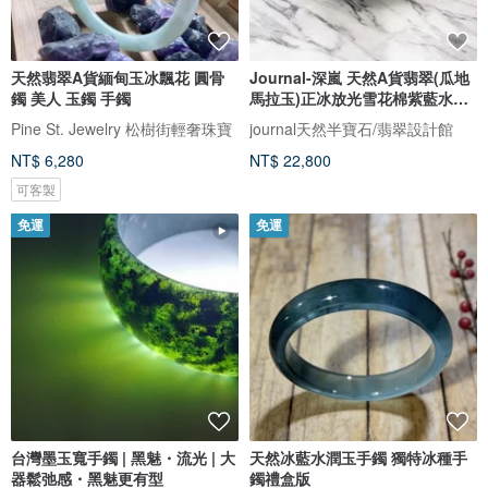
天然翡翠A貨緬甸玉冰飄花 圓骨
Journal-深嵐 天然A貨翡翠(瓜地
鐲 美人 玉鐲 手鐲
馬拉玉)正冰放光雪花棉紫藍水手
鐲
Pine St. Jewelry 松樹街輕奢珠寶
journal天然半寶石/翡翠設計館
NT$ 6,280
NT$ 22,800
可客製
免運
免運
台灣墨玉寬手鐲 | 黑魅・流光 | 大
天然冰藍水潤玉手鐲 獨特冰種手
器鬆弛感・黑魅更有型
鐲禮盒版