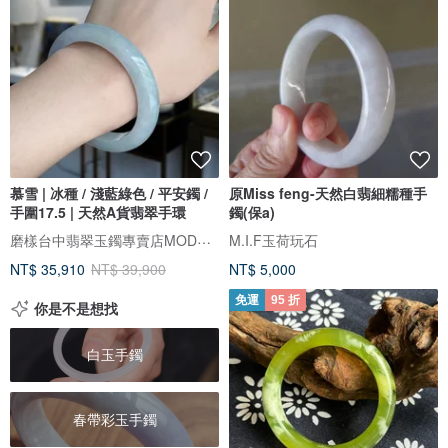
慕雪 | 冰種 / 淺藍綠色 / 平安鐲 /
原Miss feng-天然白翡細糯種手
手圍17.5 | 天然A貨翡翠手環
鐲(保a)
磨樣台中翡翠玉鐲專賣店MODE YANG
M.I.F玉荷玩石
NT$ 35,910
NT$ 39,900
NT$ 5,000
免運
95 折
你是不是想找
白玉手鐲
春帶彩玉手鐲