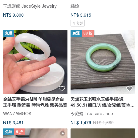
玉識形態 JadeStyle Jewelry
繡娘
NT$ 9,800
NT$ 3,615
可客製
免運
免運
88 折
金絲玉手鐲54MM 羊脂級昆侖白
天然花玉老藍水玉鐲手鐲/適
玉手環 附證書 時尚雋雅 臻美品質
49.50.51圈口/方鐲/女兒鐲/質地
細/SS
WANZAMGOK
令藏齋.Treasure Jade
NT$ 3,481
NT$ 1,479
NT$ 1,680
免運
9 折