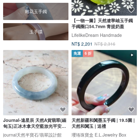
雕花玉手鐲
【一物一圖】天然遼寧岫玉手鐲
手鐲圈口54.7mm 青提奶蓋
玉手環
LifelikeDream Handmade
NT$ 2,201
NT$ 2,316
免運
6 折
Journal-遠星辰 天然A貨翡翠(緬
天然新疆和闐墨玉手鐲 | 19.5圍 |
甸玉)正冰木拿天空藍放光平安手
天然和闐玉 | 送禮
鐲
journal天然半寶石/翡翠設計館
瓔珞珠寶盒 E.L.Jewelry Box