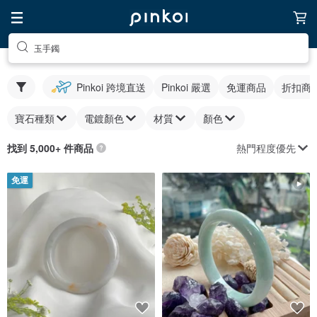
玉手鐲
Pinkoi 跨境直送
Pinkoi 嚴選
免運商品
折扣商
寶石種類
電鍍顏色
材質
顏色
熱門程度優先
找到 5,000+ 件商品
免運