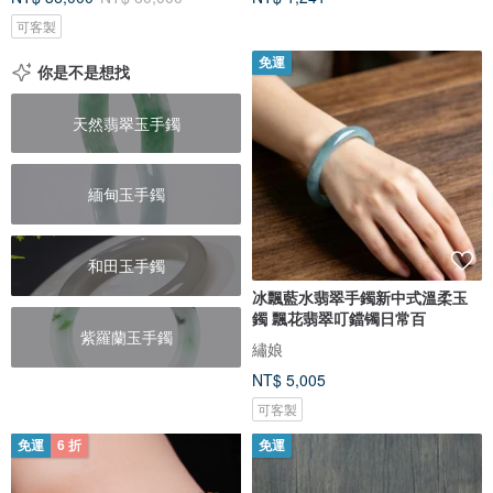
可客製
免運
你是不是想找
天然翡翠玉手鐲
緬甸玉手鐲
和田玉手鐲
冰飄藍水翡翠手鐲新中式溫柔玉
鐲 飄花翡翠叮鐺镯日常百
紫羅蘭玉手鐲
繡娘
NT$ 5,005
可客製
免運
6 折
免運