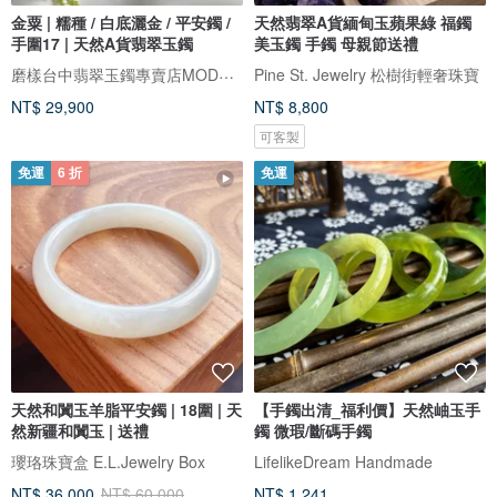
金粟 | 糯種 / 白底灑金 / 平安鐲 /
天然翡翠A貨緬甸玉蘋果綠 福鐲
手圍17 | 天然A貨翡翠玉鐲
美玉鐲 手鐲 母親節送禮
磨樣台中翡翠玉鐲專賣店MODE YANG
Pine St. Jewelry 松樹街輕奢珠寶
NT$ 29,900
NT$ 8,800
可客製
免運
6 折
免運
天然和闐玉羊脂平安鐲 | 18圍 | 天
【手鐲出清_福利價】天然岫玉手
然新疆和闐玉 | 送禮
鐲 微瑕/斷碼手鐲
瓔珞珠寶盒 E.L.Jewelry Box
LifelikeDream Handmade
NT$ 36,000
NT$ 60,000
NT$ 1,241