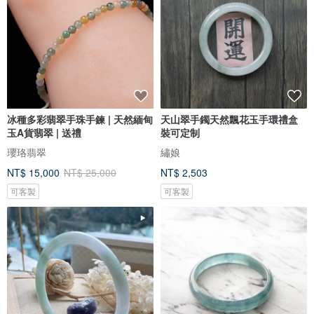
冰種多彩翡翠手珠手鍊 | 天然緬甸
天山翠手鐲天然飄花玉手環禮盒
玉A貨翡翠 | 送禮
裝可定制
瓔珞翡翠
繡娘
NT$ 15,000
NT$ 25,000
NT$ 2,503
可客製
可客製