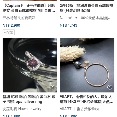
【Captain Flint手作銀飾】月彩
2件85折 | 非洲澳寶蛋白石純銀戒
婆娑 蛋白石純銀戒指 MIT自做自
指 (極光幻彩 歐泊)
售
Nature¹¹ ✦ 100%天然水晶(無加工)
弗林特船長的寶藏箱
NT$ 2,980
NT$ 1,743
可客製
盤纏 蛇戒 歐泊 黑歐泊 蛋白石 戒
VIIART。兩個相反的人。歐泊太
子 戒指 opal silver ring
赫茲14KGF/14K包金戒指|天然石
注金
女巫彩寶 Nuwn Jewelry
VIIART ❘ 復古黃銅飾物
NT$ 1,880
NT$ 1,090