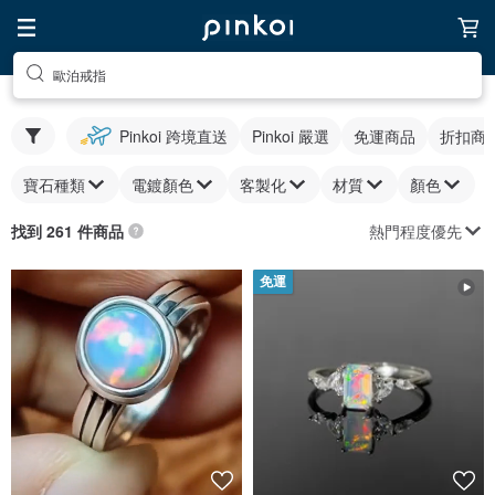
歐泊戒指
Pinkoi 跨境直送
Pinkoi 嚴選
免運商品
折扣商
寶石種類
電鍍顏色
客製化
材質
顏色
熱門程度優先
找到 261 件商品
免運