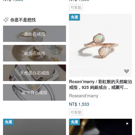
可客製
免運
你是不是想找
蛋白石戒指
歐泊石戒指
天然蛋白石戒指
Rosen'marry / 彩虹般的天然歐泊
戒指，925 純銀戒台，戒圍可
歐泊寶石戒指
調。
Roseand'marry
NT$ 1,533
可客製
免運
免運