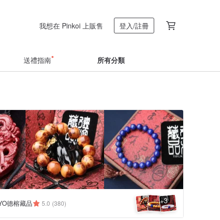
我想在 Pinkoi 上販售
登入/註冊
送禮指南
所有分類
3
+
KYO德榕藏品
5.0
(380)