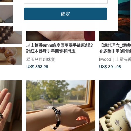
確定
老山檀香6mm綠度母兩圈手鏈原創設
【設計理念_煙
計紅木佛珠手串圓珠和田玉
香多圈手串(鎖骨
翠玉兒原創珠寶
kwood｜上景沉
US$ 353.29
US$ 391.98