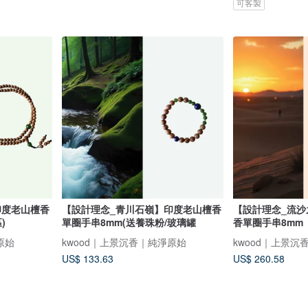
可客製
印度老山檀香
【設計理念_青川石嶺】印度老山檀香
【設計理念_流
)
單圈手串8mm(送養珠粉/玻璃罐
香單圈手串8mm
原始
kwood｜上景沉香｜純淨原始
kwood｜上景沉
US$ 133.63
US$ 260.58