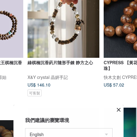
大王棋楠沉香
綠棋楠沉香葯片隨形手錬 静方之心
CYPRESS 【
珠】
原始
X&Y crystal 晶妍手記
快木文創 CYPRE
US$ 146.10
US$ 57.02
可客製
我們建議的瀏覽環境