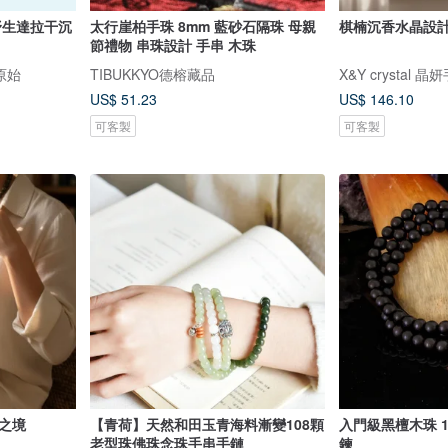
野生達拉干沉
太行崖柏手珠 8mm 藍砂石隔珠 母親
棋楠沉香水晶設
節禮物 串珠設計 手串 木珠
原始
TIBUKKYO德榕藏品
X&Y crystal 晶
US$ 51.23
US$ 146.10
可客製
可客製
靜 檀心之境
【青荷】天然和田玉青海料漸變108顆
入門級黑檀木珠 10
老型珠佛珠念珠手串手鏈
鍊