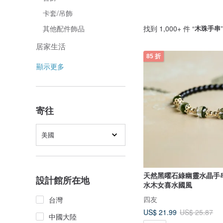
卡套/吊飾
找到 1,000+ 件 “
木珠手串
其他配件飾品
居家生活
85 折
顯示更多
寄往
美國
天然黑曜石綠幽靈水晶手
設計館所在地
水木女喜水國風
四友
台灣
US$ 21.99
US$ 25.87
中國大陸