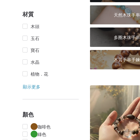
材質
天然木珠手串
木頭
多圈木珠手串
玉石
寶石
木質手串手鍊
水晶
植物．花
顯示更多
顏色
咖啡色
綠色