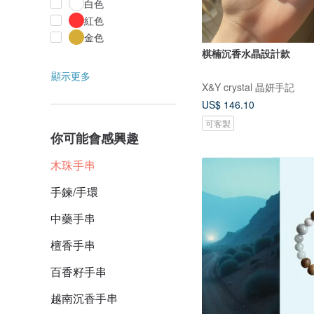
白色
紅色
金色
棋楠沉香水晶設計款
顯示更多
X&Y crystal 晶妍手記
US$ 146.10
可客製
你可能會感興趣
木珠手串
手鍊/手環
中藥手串
檀香手串
百香籽手串
越南沉香手串