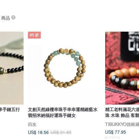
” 商品
85 折
串手鏈五行
文創天然綠檀串珠手串幸運精緻藍水
精工老料滿花六道木
翡招米納福好運珠手鏈女
珠 木珠 飾品 客
四友
TIBUKKYO德榕
US$ 77.95
US$ 18.56
US$ 21.83