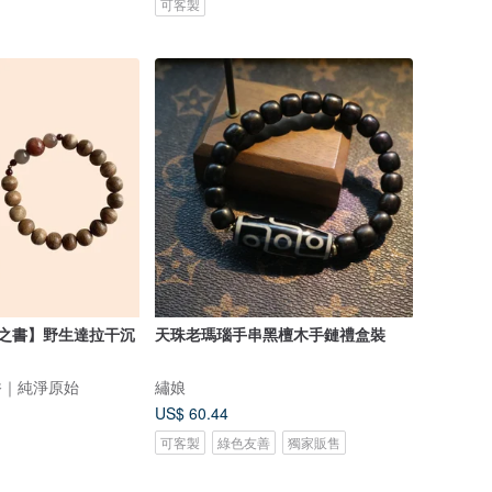
可客製
沙之書】野生達拉干沉
天珠老瑪瑙手串黑檀木手鏈禮盒裝
香｜純淨原始
繡娘
US$ 60.44
可客製
綠色友善
獨家販售