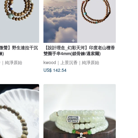
嶼微聲】野生達拉干沉
【設計理念_幻彩天河】印度老山檀香
鍊)
雙圈手串4mm(鎖骨鍊/邁索爾)
香｜純淨原始
kwood｜上景沉香｜純淨原始
US$ 142.54