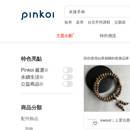
短夾
皮夾
台北手作課程
父親節
主題企劃
時尚潮流
特色亮點
與你搜尋結果相關的推廣品牌
Pinkoi 嚴選
永續生活
公益商品
商品分類
配件飾品
kwood｜上景沉
首飾