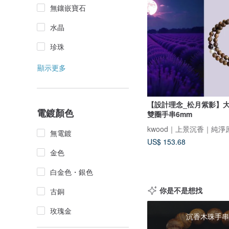
無鑲嵌寶石
水晶
珍珠
顯示更多
【設計理念_松月紫影】
電鍍顏色
雙圈手串6mm
kwood｜上景沉香｜純淨
無電鍍
US$ 153.68
金色
白金色・銀色
你是不是想找
古銅
玫瑰金
沉香木珠手串