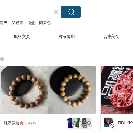
短夾
父親節
禮盒
圓筒包
風格文具
居家餐廚
品味美食
5
+
香｜純淨原始
TIBUK
4.9
(190)