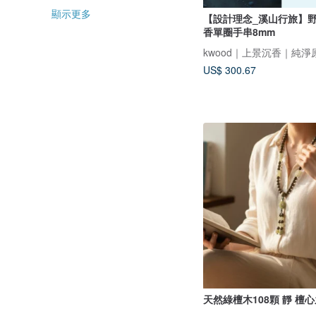
顯示更多
【設計理念_溪山行旅】
香單圈手串8mm
kwood｜上景沉香｜純淨
US$ 300.67
天然綠檀木108顆 