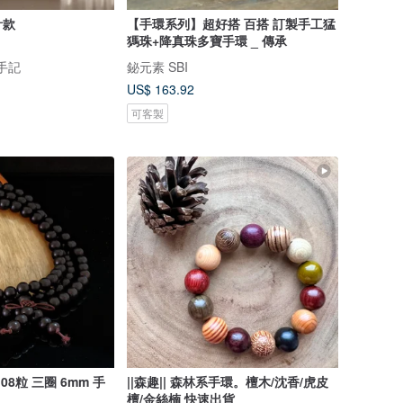
計款
【手環系列】超好搭 百搭 訂製手工猛
獁珠+降真珠多寶手環 _ 傳承
妍手記
鉍元素 SBI
US$ 163.92
可客製
8粒 三圈 6mm 手
||森趣|| 森林系手環。檀木/沈香/虎皮
檀/金絲楠 快速出貨