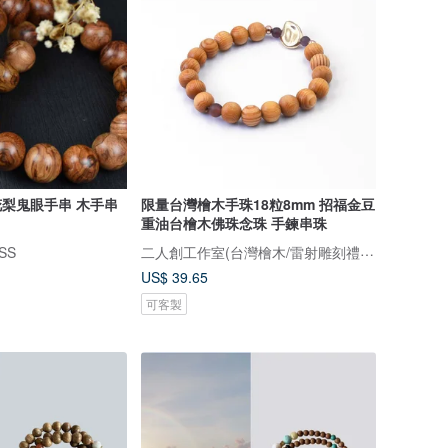
黃花梨鬼眼手串 木手串
限量台灣檜木手珠18粒8mm 招福金豆
重油台檜木佛珠念珠 手鍊串珠
二人創工作室(台灣檜木/雷射雕刻禮品客製)
SS
US$ 39.65
可客製