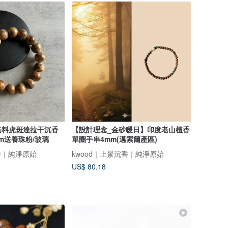
老料虎斑達拉干沉香
【設計理念_金砂暖日】印度老山檀香
mm送養珠粉/玻璃
單圈手串4mm(邁索爾產區)
香｜純淨原始
kwood｜上景沉香｜純淨原始
US$ 80.18