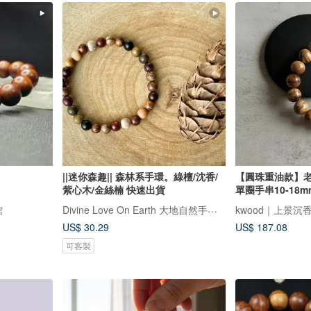
||迷你森趣|| 森林系手環。綠檀/沈香/
【圓珠重油款】
紫心木/金絲楠 快速出貨
單圈手串10-18
Divine Love On Earth 大地自然手作飾品
館
kwood｜上景沉
US$ 30.29
US$ 187.08
可客製