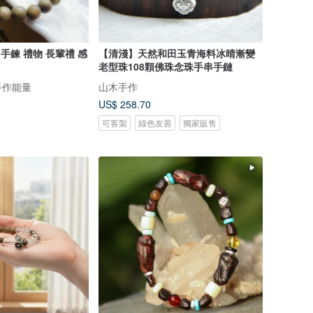
 手鍊 禮物 長輩禮 感
【清淺】天然和田玉青海料冰晴漸變
老型珠108顆佛珠念珠手串手鏈
手作能量
山木手作
US$ 258.70
可客製
綠色友善
獨家販售