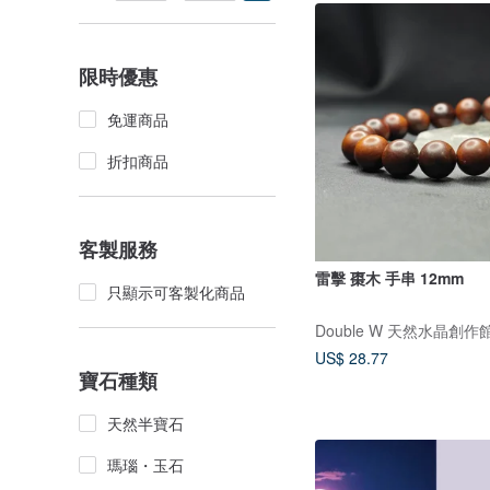
限時優惠
免運商品
折扣商品
客製服務
雷擊 棗木 手串 12mm
只顯示可客製化商品
Double W 天然水晶創作
US$ 28.77
寶石種類
天然半寶石
瑪瑙・玉石