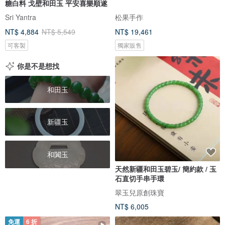
糖白料 戈壁和田玉 平安喜樂順遂
Sri Yantra
松果手作
NT$ 4,884
NT$ 5,549
NT$ 19,461
可客製
獨家販售
你是不是想找
和田玉
新疆玉
和闐玉
天然新疆和田玉碧玉/ 簡約款 / 玉
石直切手串手環
翠玉兒原創珠寶
NT$ 6,005
免運
6 折