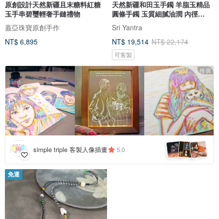
原創設計天然新疆且末糖料紅糖
天然新疆和田玉手鐲 羊脂玉精品
玉手串碧璽輕奢手鏈禮物
圓條手鐲 玉質細膩油潤 內徑
57mm
蓋亞珠寶原創手作
Sri Yantra
NT$ 6,895
NT$ 19,514
NT$ 22,174
可客製
推廣
4
+
simple triple 客製人像插畫
5.0
免運