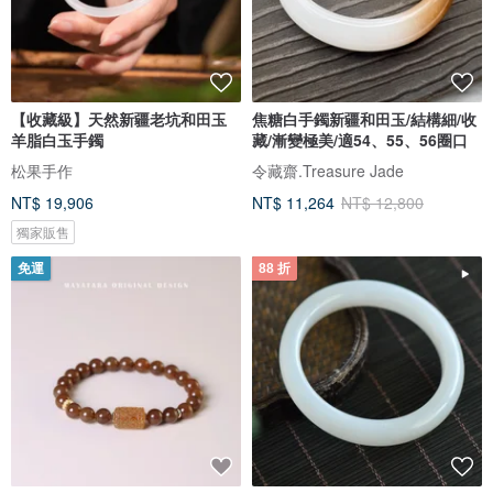
【收藏級】天然新疆老坑和田玉
焦糖白手鐲新疆和田玉/結構細/收
羊脂白玉手鐲
藏/漸變極美/適54、55、56圈口
松果手作
令藏齋.Treasure Jade
NT$ 19,906
NT$ 11,264
NT$ 12,800
獨家販售
免運
88 折