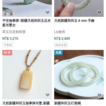
平安無事牌 /新疆天然和田玉且末
天然新疆和田玉 8 mm 手鍊
藍吊墜女
翠玉兒原創珠寶
Liz繪房
NT$ 3,270
NT$ 2,885
可客製
綠色友善
88 折
免運
天然新疆和田玉無事牌吊墜 新疆
新疆和田玉叮當鐲