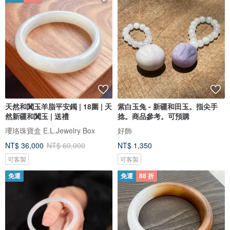
天然和闐玉羊脂平安鐲 | 18圍 | 天
紫白玉兔 - 新疆和田玉。指尖手
然新疆和闐玉 | 送禮
捻。商品參考。可預購
瓔珞珠寶盒 E.L.Jewelry Box
好飾
NT$ 36,000
NT$ 60,000
NT$ 1,350
可客製
可客製
免運
免運
88 折