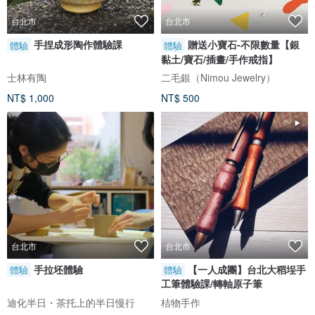
台北市
台北市
手捏成形陶作體驗課
贈送小寶石-不限數量【銀
體驗
體驗
黏土/寶石/插畫/手作戒指】
士林有陶
二毛銀（Nimou Jewelry）
NT$ 1,000
NT$ 500
台北市
台北市
手拉坯體驗
【一人成團】台北大稻埕手
體驗
體驗
工筆體驗課/轉軸原子筆
迪化半日・茶托上的半日慢行
桔物手作