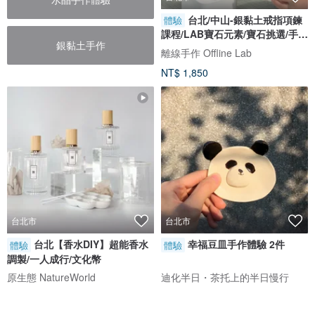
台北/中山-銀黏土戒指項鍊
體驗
課程/LAB寶石元素/寶石挑選/手作
銀黏土手作
飾品
離線手作 Offline Lab
NT$ 1,850
台北市
台北市
台北【香水DIY】超能香水
幸福豆皿手作體驗 2件
體驗
體驗
調製/一人成行/文化幣
原生態 NatureWorld
迪化半日・茶托上的半日慢行
NT$ 1,180
NT$ 1,000