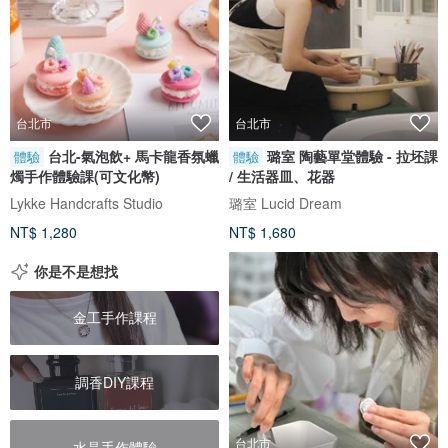
台北市
台北市
台北-氣泡飲+ 馬卡龍香氛蠟
璐室 陶藝單堂體驗 - 拉坯課
體驗
體驗
燭手作體驗課(可文化幣)
/ 生活器皿、花器
Lykke Handcrafts Studio
璐室 Lucid Dream
NT$ 1,280
NT$ 1,680
你是不是想找
金工手作課程
調香DIY課程
台北市
水晶手作體驗