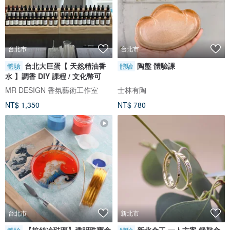
台北市
台北市
台北大巨蛋【 天然精油香
陶盤 體驗課
體驗
體驗
水 】調香 DIY 課程 / 文化幣可
MR DESIGN 香氛藝術工作室
士林有陶
NT$ 1,350
NT$ 780
台北市
新北市
【掐絲冷琺瑯】透明珠寶盒
新北金工 一人方案 鍛敲金