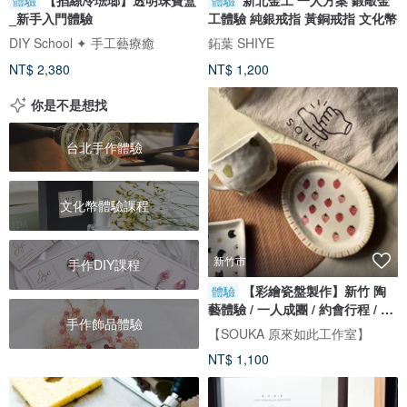
體驗
體驗
_新手入門體驗
工體驗 純銀戒指 黃銅戒指 文化幣
DIY School ✦ 手工藝療癒
鉐葉 SHIYE
NT$ 2,380
NT$ 1,200
你是不是想找
台北手作體驗
文化幣體驗課程
新竹市
手作DIY課程
【彩繪瓷盤製作】新竹 陶
體驗
藝體驗 / 一人成團 / 約會行程 / 文
手作飾品體驗
化幣
【SOUKA 原來如此工作室】
NT$ 1,100