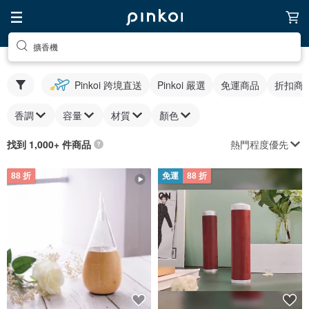
擴香機
Pinkoi 跨境直送
Pinkoi 嚴選
免運商品
折扣商
香調
容量
材質
顏色
熱門程度優先
找到 1,000+ 件商品
88 折
免運
88 折