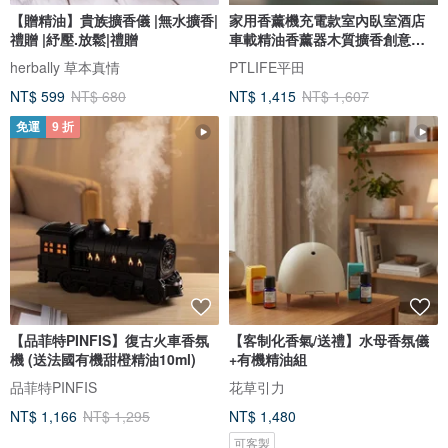
【贈精油】貴族擴香儀 |無水擴香|
家用香薰機充電款室內臥室酒店
禮贈 |紓壓.放鬆|禮贈
車載精油香薰器木質擴香創意伴
手禮
herbally 草本真情
PTLIFE平田
NT$ 599
NT$ 680
NT$ 1,415
NT$ 1,607
免運
9 折
【品菲特PINFIS】復古火車香氛
【客制化香氣/送禮】水母香氛儀
機 (送法國有機甜橙精油10ml)
+有機精油組
品菲特PINFIS
花草引力
NT$ 1,166
NT$ 1,295
NT$ 1,480
可客製