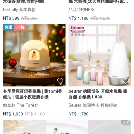
水擴香|紓壓.放鬆|禮贈
機 水氧機(送天然精油甜橙+薰衣
草)
herbally 草本真情
品菲特PINFIS
NT$ 599
NT$ 680
NT$ 1,166
NT$ 1,295
免運
88 折
冬季雪屋夜燈香氛機 | 贈15ml香
beurer 德國博依 芳療水氧機 擴
氛油 | 雪屋小夜燈擴香機
香儀 香氛機 LA30
癒森林 The Forest
Beurer 德國博依 授權經銷
NT$ 1,039
NT$ 1,180
NT$ 1,780
推廣