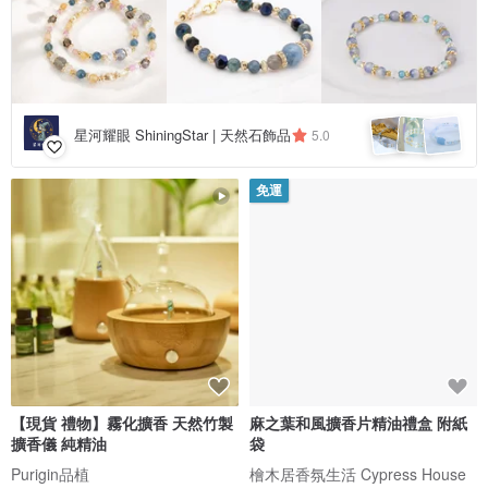
星河耀眼 ShiningStar | 天然石飾品
5.0
免運
【現貨 禮物】霧化擴香 天然竹製
麻之葉和風擴香片精油禮盒 附紙
擴香儀 純精油
袋
Purigin品植
檜木居香氛生活 Cypress House