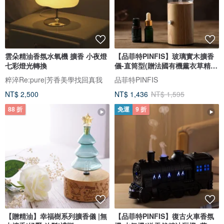
雲朵精油香氛水氧機 擴香 小夜燈
【品菲特PINFIS】玻璃實木擴香
七彩燈光轉換
儀-直筒型(贈法國有機薰衣草精
油)
粹淬Re:pure|芳香美學找回真我
品菲特PINFIS
NT$ 2,500
NT$ 1,436
NT$ 1,595
88 折
免運
9 折
【贈精油】幸福樹系列擴香儀 |無
【品菲特PINFIS】復古火車香氛