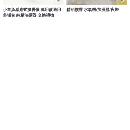
小章魚感應式擴香儀 萬用款適用
精油擴香 水氧機/加濕器/夜燈
多場合 純精油擴香 交換禮物
Purigin品植
Le Petit Florist。小花室
NT$ 930
NT$ 1,480
可客製
免運
9 折
【品菲特PINFIS】行動隨身迷你
【Les nez 香鼻子】 晨曦冷香儀
精油香氛機 (贈法國有機精油
(無水擴香、智能霧化)
10ml)
品菲特PINFIS
Les nez 香鼻子