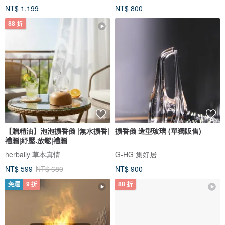
NT$ 1,199
NT$ 800
88 折
【贈精油】泡泡擴香儀 |無水擴香|
擴香儀 造型玻璃 (單獨販售)
禮贈|紓壓.放鬆|禮贈
herbally 草本真情
G-HG 集好居
NT$ 599
NT$ 680
NT$ 900
免運
9 折
88 折