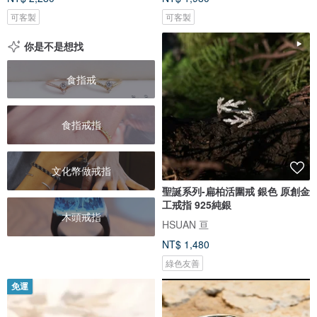
可客製
可客製
你是不是想找
食指戒
食指戒指
文化幣做戒指
聖誕系列-扁柏活圍戒 銀色 原創金
工戒指 925純銀
木頭戒指
HSUAN 亘
NT$ 1,480
綠色友善
免運