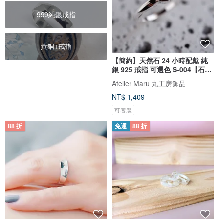
999純銀戒指
黃銅+戒指
【簡約】天然石 24 小時配戴 純
銀 925 戒指 可選色 S-004【石榴
石戒指】
Atelier Maru 丸工房飾品
NT$ 1,409
可客製
88 折
免運
88 折