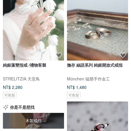
純銀藻雙指戒 /禮物客製
撫存 絲語系列 純銀開放式戒指
STRELITZIA 天堂鳥
München 猛懸手作金工
NT$ 2,280
NT$ 1,480
可客製
可客製
你是不是想找
木製戒指