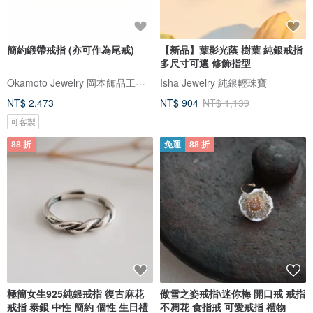
簡約緞帶戒指 (亦可作為尾戒)
【新品】葉影光蔭 樹葉 純銀戒指
多尺寸可選 修飾指型
Okamoto Jewelry 岡本飾品工作室
Isha Jewelry 純銀輕珠寶
NT$ 2,473
NT$ 904
NT$ 1,139
可客製
88 折
免運
88 折
極簡女生925純銀戒指 復古麻花
傲雪之姿戒指\迷你梅 開口戒 戒指
戒指 泰銀 中性 簡約 個性 生日禮
不凋花 食指戒 可愛戒指 禮物