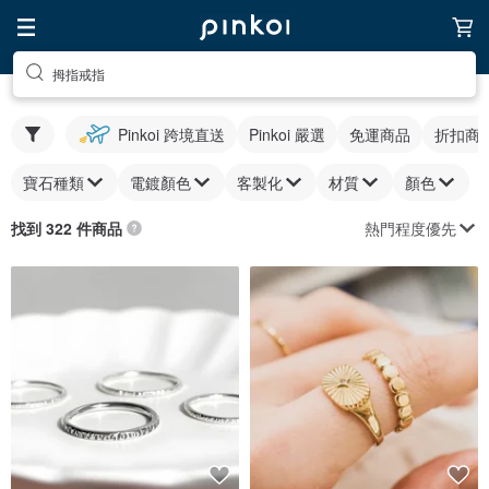
拇指戒指
Pinkoi 跨境直送
Pinkoi 嚴選
免運商品
折扣商
寶石種類
電鍍顏色
客製化
材質
顏色
熱門程度優先
找到 322 件商品