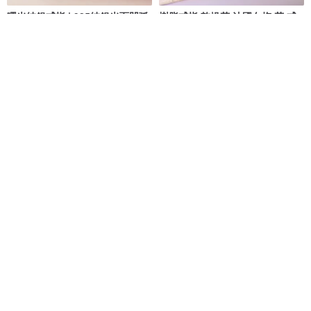
曙光純銀戒指 | 925純銀光面凹弧
樹脂戒指 乾燥花 法國白梅 花 戒
可調式開口戒子 素面簡約中性
指
BLUMA 銀飾
Focuser
NT$ 572
NT$ 650
NT$ 247
NT$ 280
海芋 可調式花戒指 /Calla lily
簡約不規則開口戒指 | 極簡凹凸開
ring/
口指環 | 情侶對戒 | 925純銀 |
atelier mozu
JTK Jewellery
NT$ 5,700
NT$ 853