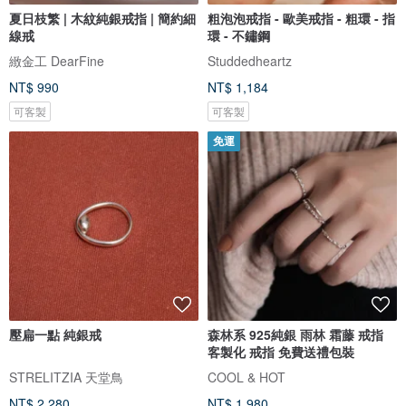
夏日枝繁 | 木紋純銀戒指 | 簡約細
粗泡泡戒指 - 歐美戒指 - 粗環 - 指
線戒
環 - 不鏽鋼
緻金工 DearFine
Studdedheartz
NT$ 990
NT$ 1,184
可客製
可客製
免運
壓扁一點 純銀戒
森林系 925純銀 雨林 霜藤 戒指
客製化 戒指 免費送禮包裝
STRELITZIA 天堂鳥
COOL & HOT
NT$ 2,280
NT$ 1,980