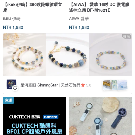
【ikiiki伊崎】360度陀螺循環立
【AIWA】 愛華 16吋 DC 微電腦
扇
遙控立扇 DF-M1621E
ikiiki 伊崎
AIWA 愛華
NT$ 1,980
NT$ 1,980
推廣
星河耀眼 ShiningStar | 天然石飾品
5.0
免運