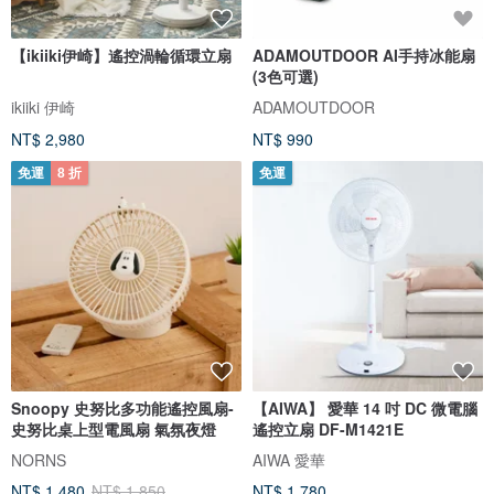
【ikiiki伊崎】遙控渦輪循環立扇
ADAMOUTDOOR AI手持冰能扇
(3色可選)
ikiiki 伊崎
ADAMOUTDOOR
NT$ 2,980
NT$ 990
免運
8 折
免運
Snoopy 史努比多功能遙控風扇-
【AIWA】 愛華 14 吋 DC 微電腦
史努比桌上型電風扇 氣氛夜燈
遙控立扇 DF-M1421E
NORNS
AIWA 愛華
NT$ 1,480
NT$ 1,850
NT$ 1,780