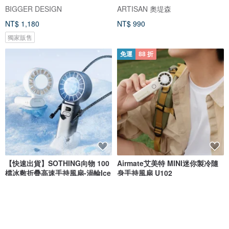
BIGGER DESIGN
ARTISAN 奧堤森
NT$ 1,180
NT$ 990
獨家販售
免運
88 折
【快速出貨】SOTHING向物 100
Airmate艾美特 MINI迷你製冷隨
檔冰敷折疊高速手持風扇-渦輪Ice
身手持風扇 U102
SOTHING 向物 | 嚮往精緻的質感生活
Airmate艾美特
NT$ 990
NT$ 880
NT$ 999
免運
免運
68 折