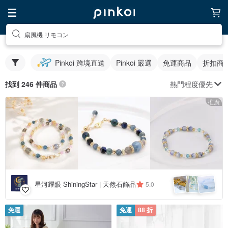
扇風機 リモコン
Pinkoi 跨境直送
Pinkoi 嚴選
免運商品
折扣商
熱門程度優先
找到 246 件商品
推廣
星河耀眼 ShiningStar | 天然石飾品
5.0
免運
免運
88 折