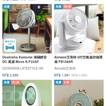
免運
免運
88 折
Doshisha Kamome 海鷗靜音
Airmate艾美特 6吋空氣遙控循環
DC 風扇 Move K-F23AY
扇 FB1566R
DOSHISHA LIFESTYLE HK
Airmate艾美特
NT$ 2,359
NT$ 1,391
NT$ 1,580
免運
91 折
免運
8 折