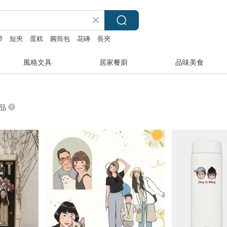
帶
短夾
蛋糕
圓筒包
花磚
長夾
風格文具
居家餐廚
品味美食
商品