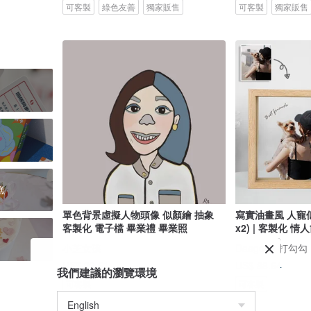
可客製
綠色友善
獨家販售
可客製
獨家販售
糕
單色背景虛擬人物頭像 似顏繪 抽象
寫實油畫風 人寵
客製化 電子檔 畢業禮 畢業照
x2) | 客製化 情
小芝女孩
Daagogo 打勾勾
US$ 23.61
US$ 88.64
我們建議的瀏覽環境
可客製
可客製