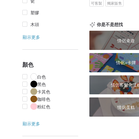
瓷
可客製
獨家販售
塑膠
木頭
你是不是想找
顯示更多
情侶桌遊
情侶+卡牌
顏色
白色
黑色
情侶客製化蛋
卡其色
咖啡色
粉紅色
情侶蛋糕
顯示更多