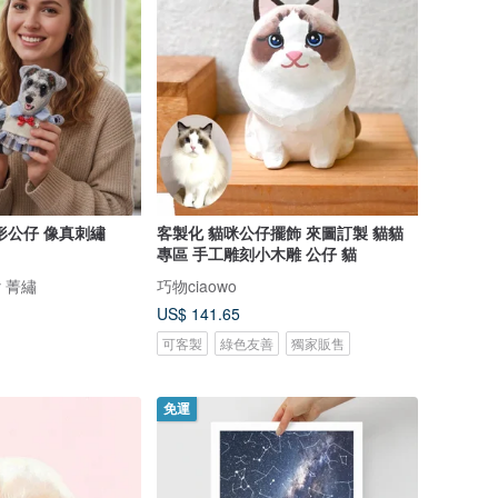
形公仔 像真刺繡
客製化 貓咪公仔擺飾 來圖訂製 貓貓
專區 手工雕刻小木雕 公仔 貓
ry 菁繡
巧物ciaowo
US$ 141.65
可客製
綠色友善
獨家販售
免運