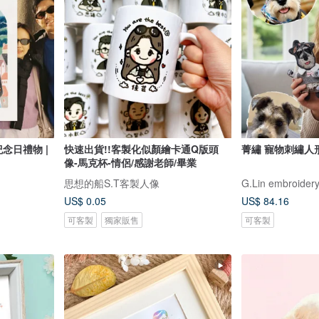
紀念日禮物 |
快速出貨!!客製化似顏繪卡通Q版頭
菁繡 寵物刺繡人
像-馬克杯-情侶/感謝老師/畢業
思想的船S.T客製人像
G.Lin embroide
US$ 0.05
US$ 84.16
可客製
獨家販售
可客製