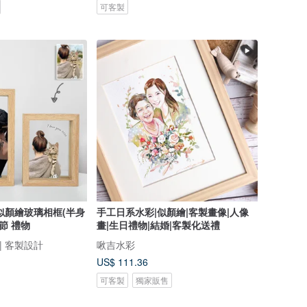
可客製
似顏繪玻璃相框(半身
手工日系水彩|似顏繪|客製畫像|人像
人節 禮物
畫|生日禮物|結婚|客製化送禮
 | 客製設計
啾吉水彩
US$ 111.36
可客製
獨家販售