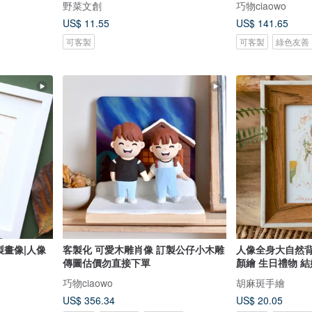
野菜文創
巧物ciaowo
US$ 11.55
US$ 141.65
可客製
可客製
綠色友善
製畫像|人像
客製化 可愛木雕肖像 訂製公仔小木雕
人像全身大自然背
傳圖估價勿直接下單
顏繪 生日禮物 
巧物ciaowo
胡麻斑手繪
US$ 356.34
US$ 20.05