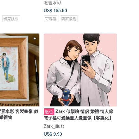
啾吉水彩
US$ 155.90
獨家販售
可客製
獨家販售
景水彩 客製畫像 似
Zark 似顏繪 情侶 婚禮 情人節
數位
結婚禮物
電子檔可愛插畫人像畫像【客製化】
Zark_illust
US$ 9.90