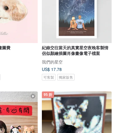
畫圖費
紀錄交往當天的真實星空夜晚客製情
侶似顏繪插圖肖像畫像電子檔案
我們的星空
US$ 17.78
可客製
獨家販售
95 折