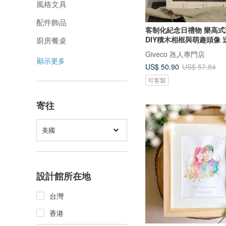
風格文具
配件飾品
客制化紀念日禮物 樂高
DIY積木相框與萌趣頭像 
廚房餐桌
Giveco 氹人專門店
顯示更多
US$ 50.90
US$ 57.84
可客製
寄往
美國
設計館所在地
台灣
香港