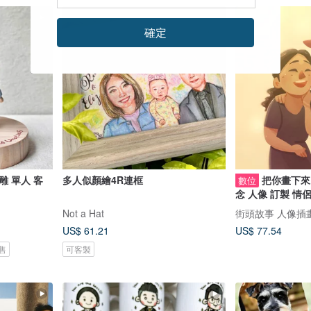
確定
 客
多人似顏繪4R連框
把你畫下來
數位
念 人像 訂製 情
Not a Hat
街頭故事 人像插
US$ 61.21
US$ 77.54
售
可客製