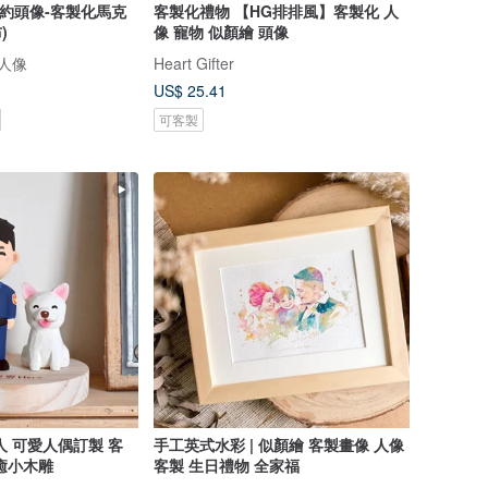
簡約頭像-客製化馬克
客製化禮物 【HG排排風】客製化 人
)
像 寵物 似顏繪 頭像
製人像
Heart Gifter
US$ 25.41
可客製
人 可愛人偶訂製 客
手工英式水彩 | 似顏繪 客製畫像 人像
癒小木雕
客製 生日禮物 全家福