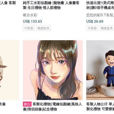
製人像 客製
純手工水彩似顏繪 |寵物畫 人像畫客
快速出貨!!美式
製 生日禮物 情人節禮物
杯(贈3張手機桌布
啾吉水彩
思想的船S.T客
US$ 133.63
US$ 26.69
可客製
獨家販售
可客製
獨家販售
肖像
客製化禮物||電繪似顏繪|風格人
客製人物公仔 單
數位
製化禮物 可愛療
像|情侶頭像|紀念禮物