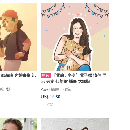
 似顏繪 客製畫像 紀
【電繪 / 半身】電子檔 情侶 同
數位
侶
志 夫妻 似顏繪 插畫 大頭貼
畫訂製
Awei 插畫工作室
US$ 19.80
可客製