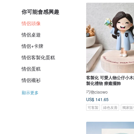
你可能會感興趣
情侶頭像
情侶桌遊
情侶+卡牌
情侶客製化蛋糕
情侶蛋糕
客製化 可愛人物公仔小木雕 單人
情侶襯衫
製化禮物 療癒擺飾
巧物ciaowo
顯示更多
US$ 141.65
可客製
綠色友善
獨家販