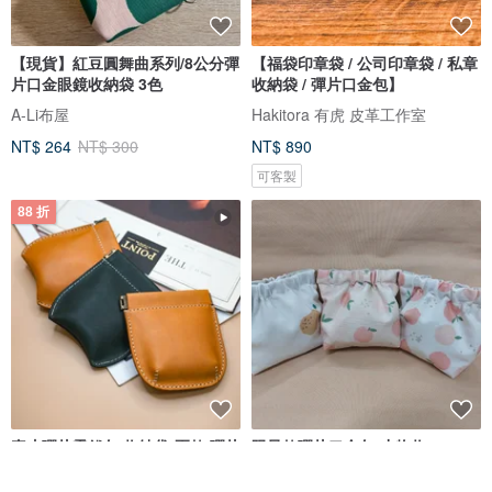
【現貨】紅豆圓舞曲系列/8公分彈
【福袋印章袋 / 公司印章袋 / 私章
片口金眼鏡收納袋 3色
收納袋 / 彈片口金包】
A-Li布屋
Hakitora 有虎 皮革工作室
NT$ 264
NT$ 300
NT$ 890
可客製
88 折
真皮彈片零錢包/收納袋-兩款 彈片
限量款彈片口金包-小物收
包 零錢袋 可客製燙金/壓印
納:Airpods、充電線、化妝品、
飾