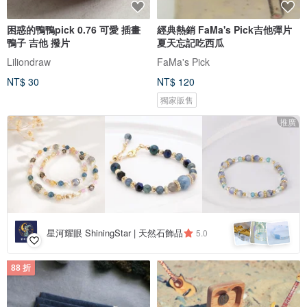
困惑的鴨鴨pick 0.76 可愛 插畫
經典熱銷 FaMa's Pick吉他彈片
鴨子 吉他 撥片
夏天忘記吃西瓜
Liliondraw
FaMa's Pick
NT$ 30
NT$ 120
獨家販售
推廣
星河耀眼 ShiningStar | 天然石飾品
5.0
88 折