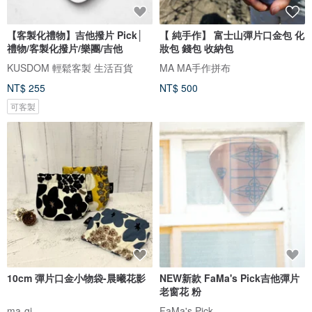
【客製化禮物】吉他撥片 Pick│
【 純手作】 富士山彈片口金包 化
禮物/客製化撥片/樂團/吉他
妝包 錢包 收納包
KUSDOM 輕鬆客製 生活百貨
MA MA手作拼布
NT$ 255
NT$ 500
可客製
10cm 彈片口金小物袋-晨曦花影
NEW新款 FaMa's Pick吉他彈片
老窗花 粉
ma-gi
FaMa's Pick