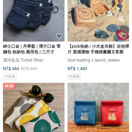
紳士口金 | 丹寧藍 | 彈片口金 零
【pick收納 / 小木盒吊飾】吉他彈
錢包 收納包 萬用包 | 三尺寸
片 質感禮物 手燒插畫圖文客製
濁河良品 Turbid River
God leading x iaomii_taiwan
NT$ 484
NT$ 550
NT$ 1,480
可客製
可客製
88 折