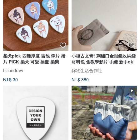
柴犬pick 四種厚度 吉他 彈片 撥
小復古文青! 刺繡口金眼鏡收納袋
片 PICK 柴犬 可愛 插畫 柴柴
材料包 含教學影片 手縫 新手ok
Liliondraw
錦物生活合作社
NT$ 30
NT$ 380