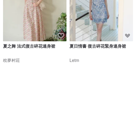
夏之舞 法式復古碎花連身裙
夏日情書 復古碎花緊身連身裙
枕夢村莊
Letm
NT$ 2,144
NT$ 2,680
NT$ 3,196
NT$ 3,759
88 折