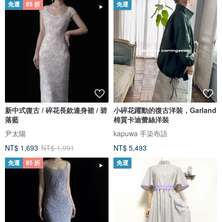
免運
85 折
免運
新中式復古 / 碎花長款連身裙 / 碧
小碎花躍動的復古洋裝，Garland
落藍
棉質卡迪蕾絲洋裝
尹太陽
kapuwa 手染布語
NT$ 1,693
NT$ 1,991
NT$ 5,493
免運
85 折
免運