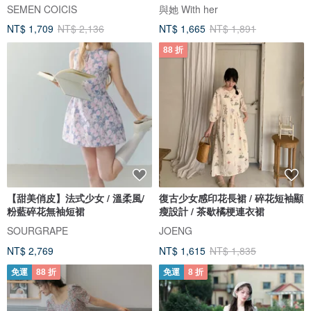
SEMEN COICIS
與她 With her
NT$ 1,709
NT$ 2,136
NT$ 1,665
NT$ 1,891
88 折
【甜美俏皮】法式少女 / 溫柔風/
復古少女感印花長裙 / 碎花短袖顯
粉藍碎花無袖短裙
瘦設計 / 茶歇橘梗連衣裙
SOURGRAPE
JOENG
NT$ 2,769
NT$ 1,615
NT$ 1,835
免運
88 折
免運
8 折