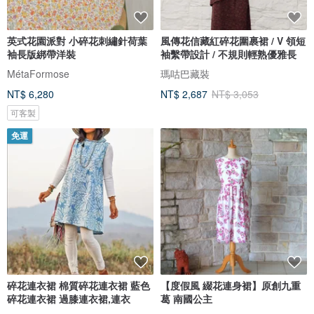
英式花園派對 小碎花刺繡針荷葉
風傳花信藏紅碎花圍裹裙 / V 領短
袖長版綁帶洋裝
袖繫帶設計 / 不規則輕熟優雅長
MétaFormose
瑪咕巴藏裝
NT$ 6,280
NT$ 2,687
NT$ 3,053
可客製
免運
碎花連衣裙 棉質碎花連衣裙 藍色
【度假風 綴花連身裙】原創九重
碎花連衣裙 過膝連衣裙,連衣
葛 南國公主