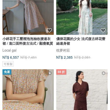
小碎花手工壓褶泡泡袖收腰連衣
儂律花園的少女 法式復古碎花蕾
裙 / 進口面料復古法式 / 顯瘦氣質
絲連身裙
Local gal
枕夢村莊
NT$ 6,557
NT$ 7,451
NT$ 2,385
NT$ 2,981
可客製
免運
88 折