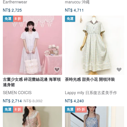
Earthernwear
maruccu 沖繩
NT$ 2,725
NT$ 4,711
免運
8 折
免運
古董少女感 碎花蕾絲花邊 海軍領
茶時光感 甜美小花 開領洋裝
連身裙
SEMEN COICIS
Lappy mily 日系復古柔美手作
NT$ 2,714
NT$ 3,392
NT$ 4,240
免運
8 折
免運
85 折