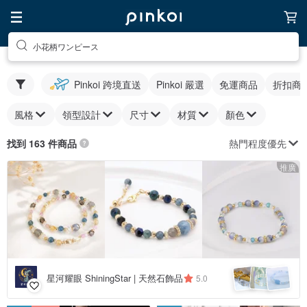
小花柄ワンピース
Pinkoi 跨境直送
Pinkoi 嚴選
免運商品
折扣商
風格
領型設計
尺寸
材質
顏色
熱門程度優先
找到 163 件商品
推廣
星河耀眼 ShiningStar | 天然石飾品
5.0