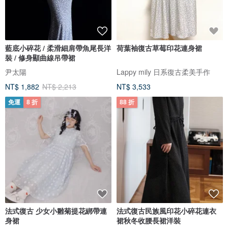
藍底小碎花 / 柔滑細肩帶魚尾長洋
荷葉袖復古草莓印花連身裙
裝 / 修身顯曲線吊帶裙
尹太陽
Lappy mily 日系復古柔美手作
NT$ 1,882
NT$ 2,213
NT$ 3,533
免運
8 折
88 折
法式復古 少女小雛菊提花綁帶連
法式復古民族風印花小碎花連衣
身裙
裙秋冬收腰長裙洋裝