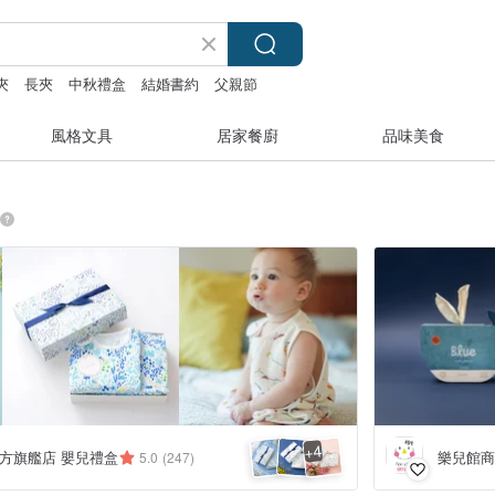
夾
長夾
中秋禮盒
結婚書約
父親節
風格文具
居家餐廚
品味美食
4
+
a 官方旗艦店 嬰兒禮盒
樂兒館商
5.0
(247)