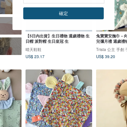
確定
【5日內出貨】生日禮物 週歲禮物 生
兔寶寶安撫巾－向
日帽 派對帽 生日皇冠 生
兒彌月禮 週歲禮
晴天鞋鞋
Trista 公主 
US$ 23.17
US$ 39.20