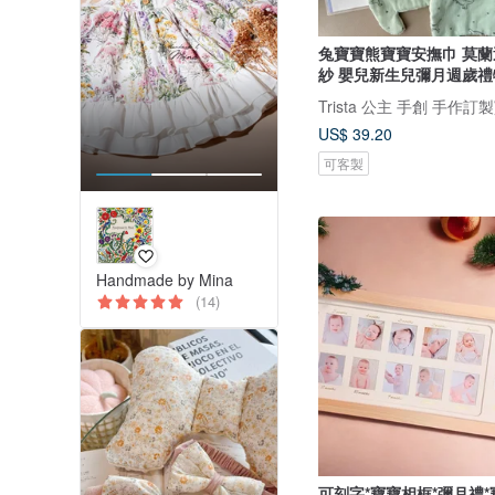
兔寶寶熊寶寶安撫巾 莫蘭迪恐龍二重
紗 嬰兒新生兒彌月週歲禮
Trista 公主 手創 手作
US$ 39.20
可客製
Handmade by Mina
(14)
可刻字*寶寶相框*彌月禮