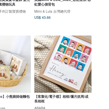
歲禮物玩具
虹愛心側背包
手創 手作訂製寶寶禮物
Mimi & Lula 台灣總代理
US$ 43.66
ppo】小熊廚師做麵包
【客製化/電子檔】相框/彌月抓周/成
長相框
use
ABABA