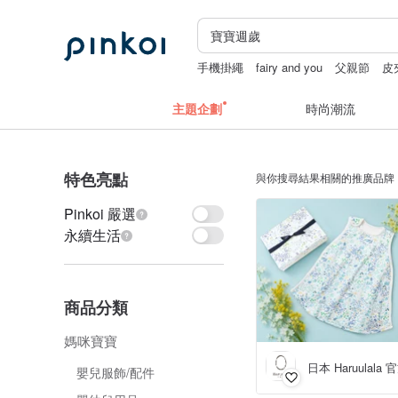
手機掛繩
fairy and you
父親節
皮
主題企劃
時尚潮流
特色亮點
與你搜尋結果相關的推廣品牌
Pinkoi 嚴選
永續生活
商品分類
媽咪寶寶
日本 Haruulal
嬰兒服飾/配件