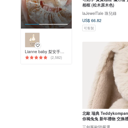
相框 (松木原木色)
laJewelTale 珠兒綠
US$ 66.82
可客製
Lianne baby 梨安手工嬰兒禮物 彌月禮 新生兒見面禮 周歲禮
(2,582)
北歐 瑞典 Teddykompani
你褐兔兔 新年禮物 交換
三劍客歐陸嚴選