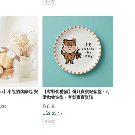
可客製
ppo】小熊的烤麵包 安
【客製化禮物】彌月寶寶紀念盤・可
愛動物造型・客製寶寶資訊
use
客自畫
US$ 23.17
可客製