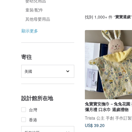
嬰幼兒用品
童裝/配件
找到 1,000+ 件 “
寶寶週歲
其他母嬰用品
顯示更多
寄往
美國
設計館所在地
兔寶寶安撫巾－兔兔花園
彌月禮 口水巾 週歲禮物
台灣
Trista 公主 手創 手作
香港
US$ 39.20