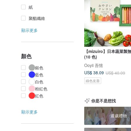
紙
聚酯纖維
顯示更多
【mizuiro】日本蔬菜
顏色
(10 色)
Ooyii 吾憶
銀色
US$ 38.09
US$ 40.09
藍色
綠色友善
白色
粉紅色
紅色
你是不是想找
顯示更多
週歲禮物