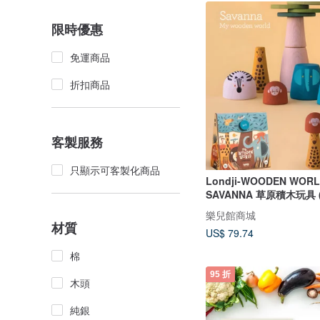
限時優惠
免運商品
折扣商品
客製服務
只顯示可客製化商品
Londji-WOODEN WOR
SAVANNA 草原積木玩具
裝)
樂兒館商城
材質
US$ 79.74
棉
95 折
木頭
純銀