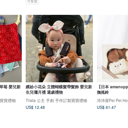
可客製
嬰兒新
繽紛小花朵 立體蝴蝶髮帶髮飾 嬰兒新
【日本 amano
生兒彌月禮 週歲禮物
撫搖鈴
訂製寶寶禮物
Trista 公主 手創 手作訂製寶寶禮物
沛沛屋Pei Pei Ho
US$ 12.48
US$ 61.47