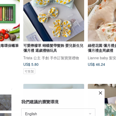
製無毒環保蠟筆
可愛檸檬草 蝴蝶髮帶髮飾 嬰兒新生兒
綠橙花園 彌月禮盒嬰兒禮物 滿月收涎
彌月禮 週歲禮物玩具
彌月禮盒周歲禮
Trista 公主 手創 手作訂製寶寶禮物
US$ 5.80
US$ 46.24
可客製
我們建議的瀏覽環境