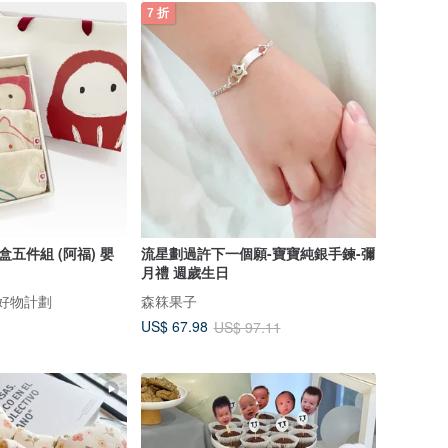
7 折
盒五件組 (阿福) 嬰
流星劃過許下一個願-寶寶純銀手鍊-彌
月禮 週歲生日
｜好物計劃
森箖果子
US$ 67.98
US$ 97.11