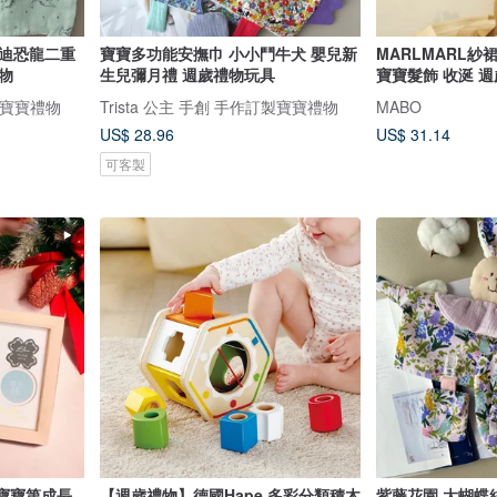
寶寶多功能安撫巾 小小鬥牛犬 嬰兒新
MARLMARL紗
物
生兒彌月禮 週歲禮物玩具
寶寶髮飾 收涎 週
訂製寶寶禮物
Trista 公主 手創 手作訂製寶寶禮物
MABO
US$ 28.96
US$ 31.14
可客製
*寶寶第成長
【週歲禮物】德國Hape 多彩分類積木
紫藤花園 大蝴蝶結