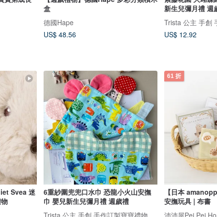
盒
新生兒彌月禮 週
德國Hape
Trista 公主 
US$ 48.56
US$ 12.92
61 折
et Svea 迷
6重紗圍兜兜口水巾 恐龍小火山安撫
【日本 amano
禮物
巾 嬰兒新生兒彌月禮 週歲禮
安撫玩具 | 布書
Trista 公主 手創 手作訂製寶寶禮物
沛沛屋Pei Pei Ho