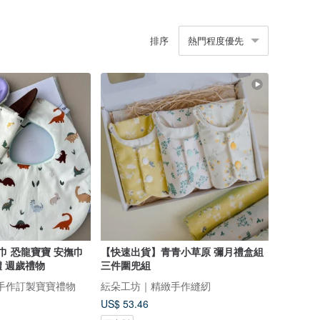
排序
熱門程度優先
安撫巾
【快速出貨】青青小草原 彌月禮盒組
 週歲禮物
三件圍兜組
手創 手作訂製寶寶禮物
紜朵工坊｜精緻手作縫紉
US$ 53.46