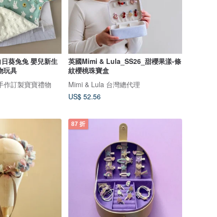
日葵兔兔 嬰兒新生
英國Mimi & Lula_SS26_甜櫻果漾-條
物玩具
紋櫻桃珠寶盒
手創 手作訂製寶寶禮物
Mimi & Lula 台灣總代理
US$ 52.56
87 折