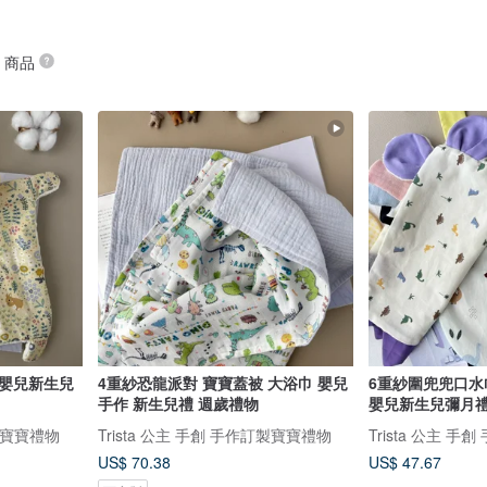
” 商品
 嬰兒新生兒
4重紗恐龍派對 寶寶蓋被 大浴巾 嬰兒
6重紗圍兜兜口水巾 恐龍寶寶 
手作 新生兒禮 週歲禮物
嬰兒新生兒彌月禮
訂製寶寶禮物
Trista 公主 手創 手作訂製寶寶禮物
Trista 公主 
US$ 70.38
US$ 47.67