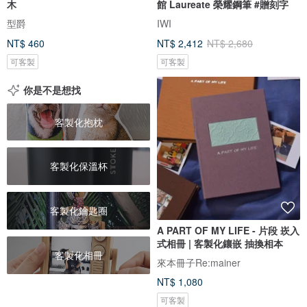
木
館 Laureate 榮耀鋼筆 #贈刻字
型爵
IWI
NT$ 460
NT$ 2,412
NT$ 2,680
可客製
可客製
你是不是想找
客製化抱枕
客製化保溫杯
客製化鑰匙圈
A PART OF MY LIFE - 片段 崁入
式相冊 | 客製化鑲嵌 抽換相本
客製化相冊
來本冊子Re:mainer
NT$ 1,080
可客製