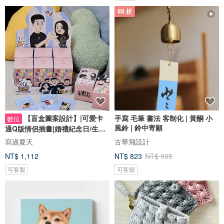
88 折
【盲盒圖案設計】|可愛卡
手寫 毛筆 書法 客制化 | 黃酮 小
數位
風鈴 | 鈴中寄願
通Q版情侶插畫|婚禮紀念日/生日
禮物客製
寫過夏天
古華飛設計
NT$ 1,112
NT$ 823
NT$ 935
可客製
可客製