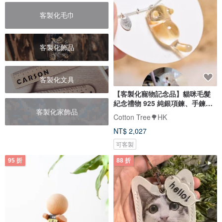
客製化毛巾
客製化飾品
客製化文具
【客製化寵物記念品】貓咪毛髮
紀念禮物 925 純銀項鍊、手鍊飾
客製化家飾品
品
Cotton Tree🌳HK
NT$ 2,027
可客製
95 折
88 折