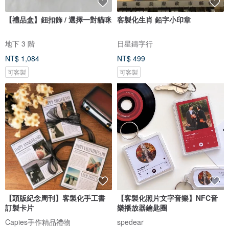
【禮品盒】鈕扣飾 / 選擇一對貓咪
客製化生肖 鉛字小印章
地下 3 階
日星鑄字行
NT$ 1,084
NT$ 499
可客製
可客製
【頭版紀念周刊】客製化手工書
【客製化照片文字音樂】NFC音
訂製卡片
樂播放器鑰匙圈
Capies手作精品禮物
spedear