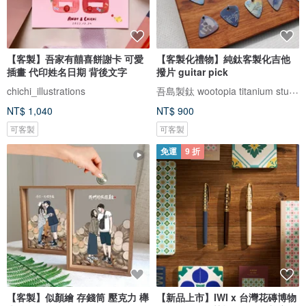
【客製】吾家有囍喜餅謝卡 可愛
【客製化禮物】純鈦客製化吉他
插畫 代印姓名日期 背後文字
撥片 guitar pick
吾島製鈦 wootopia titanium studio
chichi_illustrations
NT$ 1,040
NT$ 900
可客製
可客製
免運
9 折
【客製】似顏繪 存錢筒 壓克力 櫸
【新品上市】IWI x 台灣花磚博物