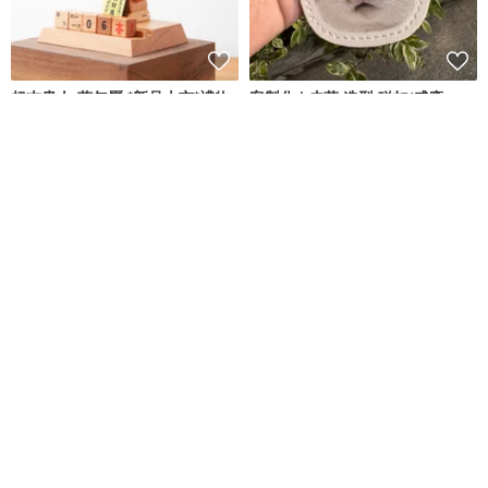
超吉貴人-萬年曆 *新品上市*禮物
客製化 | 皮革 造型 磁扣/感應
禮品
扣/AirTag 收納鑰匙圈吊飾
木匠兄妹木工房
意起創意客製小物
NT$ 844
NT$ 888
NT$ 458
NT$ 520
可客製
【客製化】嬰兒原木綴飾奶嘴鏈&
U型拉鏈卡包皮革diy材料包/完成