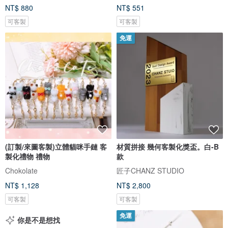
NT$ 880
NT$ 551
可客製
可客製
免運
(訂製/來圖客製)立體貓咪手鏈 客
材質拼接 幾何客製化獎盃。白-B
製化禮物 禮物
款
Chokolate
匠子CHANZ STUDIO
NT$ 1,128
NT$ 2,800
可客製
可客製
免運
你是不是想找