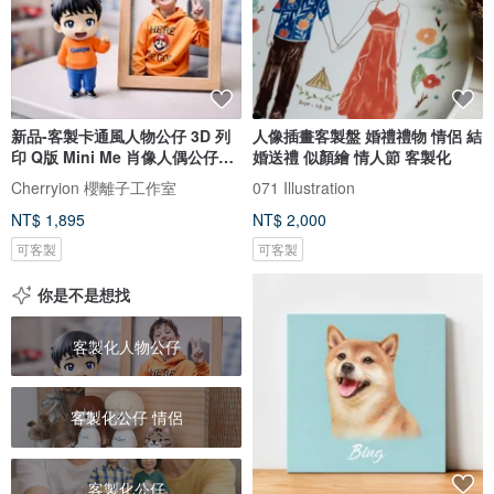
新品-客製卡通風人物公仔 3D 列
人像插畫客製盤 婚禮禮物 情侶 結
印 Q版 Mini Me 肖像人偶公仔紀
婚送禮 似顏繪 情人節 客製化
念
Cherryion 櫻離子工作室
071 Illustration
NT$ 1,895
NT$ 2,000
可客製
可客製
你是不是想找
客製化人物公仔
客製化公仔 情侶
客製化公仔