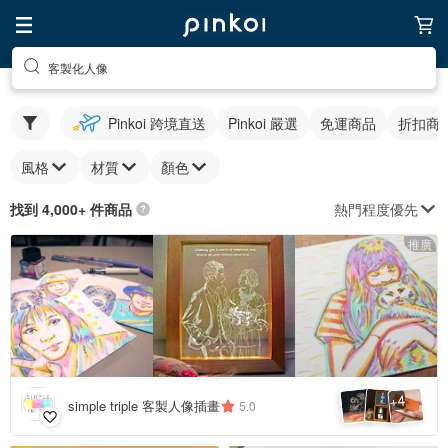
客製化人像
Pinkoi 跨境直送
Pinkoi 嚴選
免運商品
折扣商
風格
材質
顏色
熱門程度優先
找到 4,000+ 件商品
推廣
4
+
simple triple 客製人像插畫
5.0