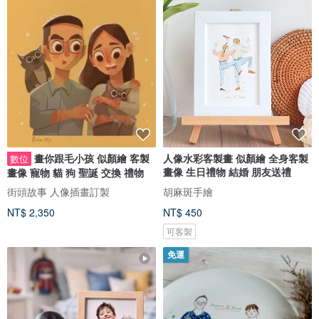
畫你跟毛小孩 似顏繪 客製
人像水彩客製畫 似顏繪 全身客製
數位
畫像 生日禮物 結婚 朋友送禮
畫像 寵物 貓 狗 聖誕 交換 禮物
街頭故事 人像插畫訂製
胡麻斑手繪
NT$ 2,350
NT$ 450
可客製
免運