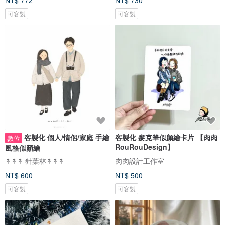
NT$ 772
NT$ 730
可客製
可客製
客製化 個人/情侶/家庭 手繪
客製化 麥克筆似顏繪卡片 【肉肉
數位
RouRouDesign】
風格似顏繪
↟↟↟ 針葉林↟↟↟
肉肉設計工作室
NT$ 600
NT$ 500
可客製
可客製