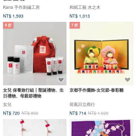
Kana 手作刺繡工房
和紙工藝 水之木
NT$ 1,593
NT$ 1,013
9 折
7 折
女兒 保養旅行組丨聖誕禮物、生
京都手作擺飾-女兒節-春彩雛
日禮物、母親節禮物
女兒
荷風日立商行
NT$ 720
NT$ 800
NT$ 714
NT$ 1,020