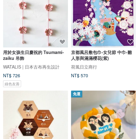
用於女孩生日慶祝的 Tsumami-
京都風呂敷包巾-女兒節 中巾-雛
zaiku 吊飾
人形與滿滿櫻花(紫)
WATALIS | 日本古布再生設計
荷風日立商行
NT$ 726
NT$ 570
綠色友善
免運