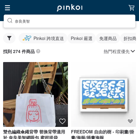
奈良美智
Pinkoi 跨境直送
Pinkoi 嚴選
免運商品
折扣商
熱門程度優先
找到 274 件商品
雙色編織傘繩背帶 替換背帶適用
FREEDOM 自由的樹 - 印刷畫/掛
於 奈良美智網眼包 蜜柑提袋
畫/海報/插畫海報