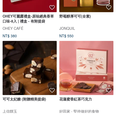
OHEY可麗露禮盒-原味經典香草
野莓醇厚可可(全素)
口味-8入 | 禮盒 - 有附提袋
OHEY CAFÉ
JONQUIL
NT$ 380
NT$ 550
可可太妃糖 (附贈精美提袋)
花蓮蜜香紅茶巧克力
上信饌玉
好田家 - 堅持做好的食物