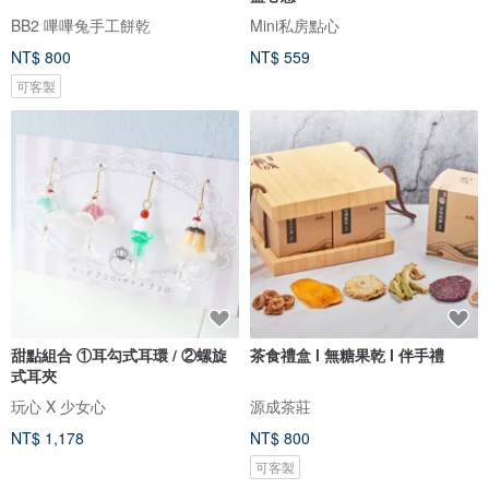
BB2 嗶嗶兔手工餅乾
Mini私房點心
NT$ 800
NT$ 559
可客製
甜點組合 ①耳勾式耳環 / ②螺旋
茶食禮盒 l 無糖果乾 l 伴手禮
式耳夾
玩心 X 少女心
源成茶莊
NT$ 1,178
NT$ 800
可客製