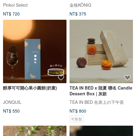
茶)
Pinkoi Select
金格KÖNIG
NT$ 720
NT$ 375
醇厚可可開心果小圓餅(奶素)
TEA IN BED x 陸夏 聯名 Candle
Dessert Box | 灰款
JONQUIL
TEA IN BED 在床上の下午茶
NT$ 550
NT$ 800
可客製