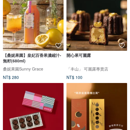
【桑妮果園】皇妃百香果濃縮汁-
開心果可麗露
無籽(680ml)
桑妮果園Sunny Grace
「丰山」 可麗露專賣店
NT$ 280
NT$ 100