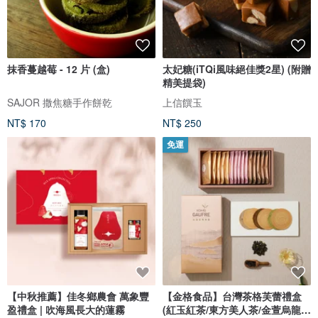
抹香蔓越莓 - 12 片 (盒)
太妃糖(iTQi風味絕佳獎2星) (附贈
精美提袋)
SAJOR 撒焦糖手作餅乾
上信饌玉
NT$ 170
NT$ 250
免運
【中秋推薦】佳冬鄉農會 萬象豐
【金格食品】台灣茶格芙蕾禮盒
盈禮盒 | 吹海風長大的蓮霧
(紅玉紅茶/東方美人茶/金萱烏龍