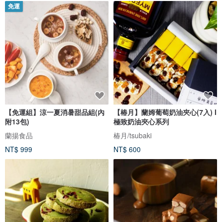
免運
【免運組】涼一夏消暑甜品組(內
【椿月】蘭姆葡萄奶油夾心(7入) I
附13包)
極致奶油夾心系列
蘭揚食品
椿月/tsubaki
NT$ 999
NT$ 600