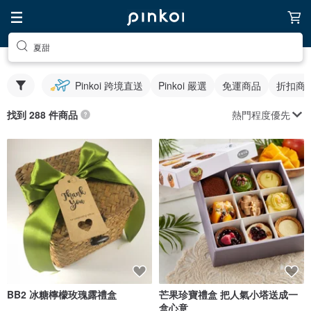
夏甜
Pinkoi 跨境直送
Pinkoi 嚴選
免運商品
折扣商
熱門程度優先
找到 288 件商品
BB2 冰糖檸檬玫瑰露禮盒
芒果珍寶禮盒 把人氣小塔送成一
盒心意