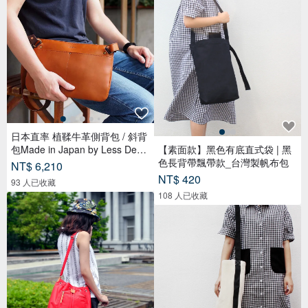
日本直率 植鞣牛革側背包 / 斜背
包Made in Japan by Less Desig
【素面款】黑色有底直式袋 | 黑
n
色長背帶飄帶款_台灣製帆布包
NT$ 6,210
NT$ 420
93 人已收藏
108 人已收藏