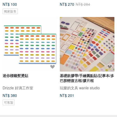
NT$ 100
NT$ 270
NT$ 284
獨家販售
迷你標籤熨燙貼
基礎款膠帶/手繪圓點貼/記事本/多
巴胺輕復古框/膠片框
Drizzle 好滴工作室
玩樂的文具 wanle studio
NT$ 380
NT$ 201
可客製