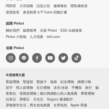
問與答
大宗採購
訊息公告
服務條款
隱私權政策
退貨政策
會員制度 & P Coins 回饋計畫
認識 Pinkoi
關於我們
媒體報導
全新 Pinkoi
ESG 永續發展
Pinkoi 小怪物
人才招募
iichi.com
追蹤 Pinkoi
年度搜尋主題
聖誕禮物
聖誕節
聖誕卡
福袋
紀念禮物
婚禮小物
刻字
情人節禮物
生日禮物
泳衣/泳裝
手機殼
旅行
貓
客製化
母親節禮物｜最討媽媽歡心的人氣推薦
畢業禮物
拉長石
黑曜石
月光石
Gogoro 週邊配件
穿梭都市生活．男生包包推薦
女用包包
Apple 周邊