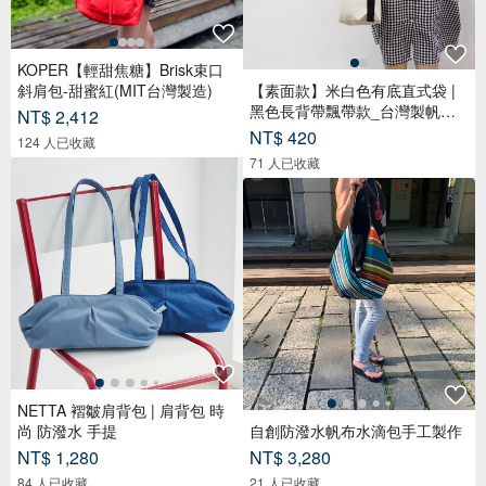
KOPER【輕甜焦糖】Brisk束口
斜肩包-甜蜜紅(MIT台灣製造)
【素面款】米白色有底直式袋 |
黑色長背帶飄帶款_台灣製帆布
NT$ 2,412
包
NT$ 420
124 人已收藏
71 人已收藏
NETTA 褶皺肩背包 | 肩背包 時
尚 防潑水 手提
自創防潑水帆布水滴包手工製作
NT$ 1,280
NT$ 3,280
84 人已收藏
21 人已收藏