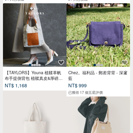
【TAYLORS】Youna 植鞣革帆
Chez。福利品 - 郵差背背 - 深邃
布手提側背包 植鞣真皮&厚磅帆
藍
布
NT$ 1,168
NT$ 999
已獲得 17 個五星評價