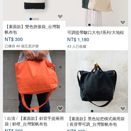
【素面款】雙色拼接袋_台灣製
帆布包
可調提帶皺口大包/I系列/大地棕
NT$ 300
NT$ 1,180
已獲得 40 個五星評價
43 人已收藏
\ 出清 / 【素面款】斜背手提兩用
【素面款】黑色短把橫式兩用袋
袋 | 鮮橙_台灣製帆布包
| 長背帶可調_台灣製帆布包
NT$ 360