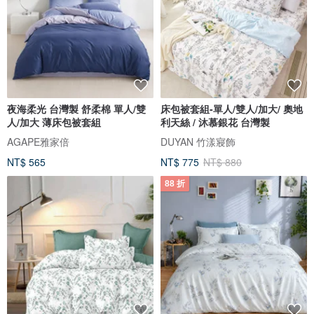
夜海柔光 台灣製 舒柔棉 單人/雙
床包被套組-單人/雙人/加大/ 奧地
人/加大 薄床包被套組
利天絲 / 沐慕銀花 台灣製
AGAPE雅家倍
DUYAN 竹漾寢飾
NT$ 565
NT$ 775
NT$ 880
88 折