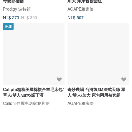
母親節禮物
加大 薄床包被套組
Prodigy 波特鉅
AGAPE雅家倍
NT$ 273
NT$ 390
NT$ 507
免運
Caliphi精梳美國棉複合羊毛床包/
奇妙農場 台灣製3M法式天絲 單
單人/雙人/加大/諾丁漢
人/雙人/加大 床包兩用被套組
Caliphil佳麗惠居家寢具館
AGAPE雅家倍
NT$ 1,350
NT$ 704
7 折
88 折