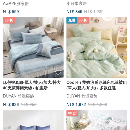
AGAPE雅家倍
小日常寢居
NT$ 599
NT$ 849
NT$ 1,230
88 折
免運
88 折
床包被套組-單人/雙人/加大/特大
Cool-Fi 雙效涼感冰絲床包涼被組
40支萊賽爾天絲 / 帕里斯
(單人/雙人/加大) / 多款任選
DUYAN 竹漾寢飾
DUYAN 竹漾寢飾
NT$ 836
NT$ 950
NT$ 1,672
NT$ 1,899
88 折