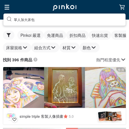
單人加大床包
Pinkoi 嚴選
免運商品
折扣商品
快速出貨
客製服
床寢規格
組合方式
材質
顏色
熱門程度優先
找到 396 件商品
推廣
4
+
simple triple 客製人像插畫
5.0