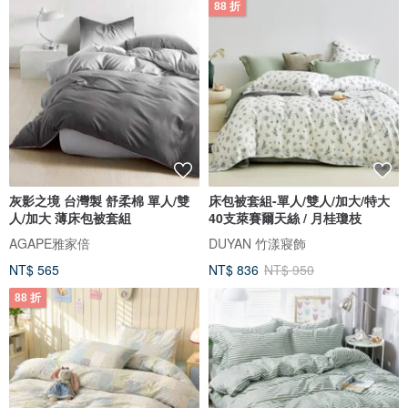
88 折
灰影之境 台灣製 舒柔棉 單人/雙
床包被套組-單人/雙人/加大/特大
人/加大 薄床包被套組
40支萊賽爾天絲 / 月桂瓊枝
AGAPE雅家倍
DUYAN 竹漾寢飾
NT$ 565
NT$ 836
NT$ 950
88 折