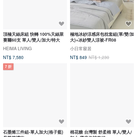
頂極天絲床組 快轉 100%天絲萊
極地冰紗涼感床包枕套組(單/雙/加
賽爾60支 單人/雙人/加大/特大
大)+冰紗雙人涼被-FR08
HEIMA LIVING
小日常寢居
NT$ 7,580
NT$ 849
NT$ 1,230
7 折
石墨烯三件組-單人加大(格子藍)
棉花糖 台灣製 舒柔棉 單人/雙人/