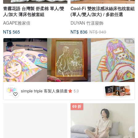
青霧花語 台灣製 舒柔棉 單人/雙
Cool-Fi 雙效涼感冰絲床包枕套組
人/加大 薄床包被套組
(單人/雙人/加大) / 多款任選
AGAPE雅家倍
DUYAN 竹漾寢飾
NT$ 565
NT$ 836
NT$ 949
推廣
4
+
simple triple 客製人像插畫
5.0
69 折