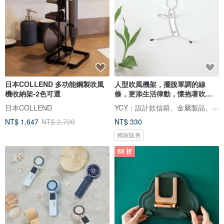
日本COLLEND 多功能鋼製吹風
人型吹風機架，擺脫單調的線
機收納架-2色可選
條，更添生活律動，懷抱著吹風
機前進吧！
YCY：設計款信箱、金屬製品、設計家具、魔劍、妖刀，提供頂精緻的好選項
日本COLLEND
NT$ 1,647
NT$ 2,790
NT$ 330
獨家販售
88 折