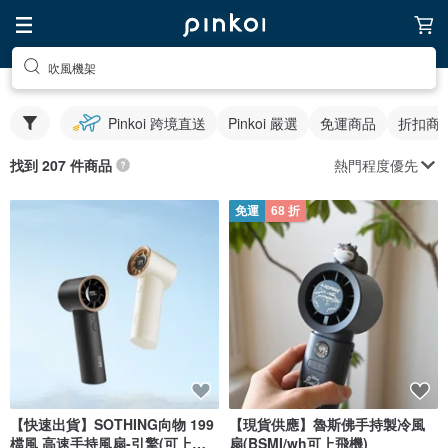
吹風機架
Pinkoi 跨境直送
Pinkoi 嚴選
免運商品
折扣商
熱門程度優先
找到 207 件商品
免運
68 折
【快速出貨】SOTHING向物 199
【現貨供應】魯斯佛手持製冷風
檔風 高速手持風扇-引擎(可上飛
扇(BSMI/wh可上飛機)