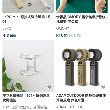
LaPO mini 頸掛式製冷風扇 LF-
惜福品 OMORY 雲朵無痕折疊吹
06
風機架-雲朵綠
LaPO
OMORY
NT$ 990
NT$ 52
NT$ 59
雙花吹風機架 304不鏽鋼製造
ADAMOUTDOOR 隨身掛繩機能
吹風機架
冰鎮風扇 (3色可選)
YCY：設計款信箱、金屬製品、設計家具、魔劍、妖刀，提供頂精緻的好選項
ADAMOUTDOOR