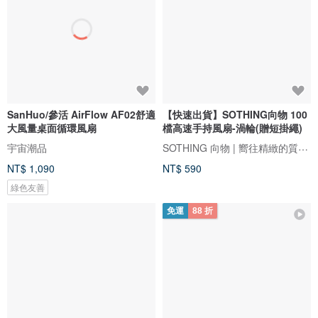
SanHuo/參活 AirFlow AF02舒適
【快速出貨】SOTHING向物 100
大風量桌面循環風扇
檔高速手持風扇-渦輪(贈短掛繩)
SOTHING 向物 | 嚮往精緻的質感生活
宇宙潮品
NT$ 1,090
NT$ 590
綠色友善
免運
88 折