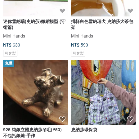
迷你雪納瑞(史納莎)微縮模型 (守
掛杯白色雪納瑞犬 史納莎犬茶包
衛篇)
架
Mini Hands
Mini Hands
NT$ 630
NT$ 590
可客製
可客製
免運
925 純銀立體史納莎吊咀(P53)-
史納莎環保袋
不包括銀鏈-手作