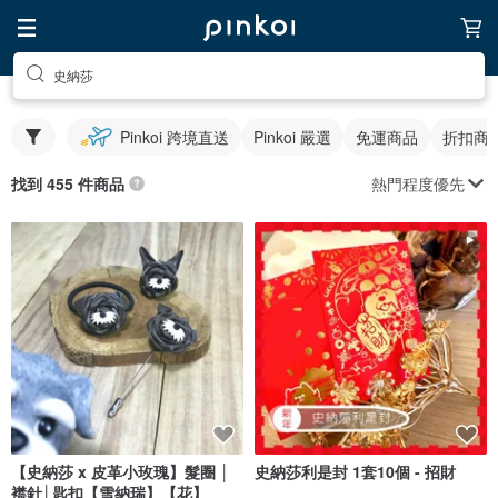
史納莎
Pinkoi 跨境直送
Pinkoi 嚴選
免運商品
折扣商
熱門程度優先
找到 455 件商品
【史納莎 x 皮革小玫瑰】髮圈 │
史納莎利是封 1套10個 - 招財
襟針│匙扣【雪納瑞】【花】