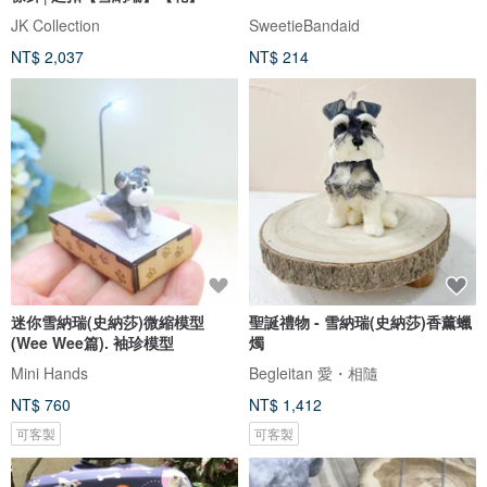
JK Collection
SweetieBandaid
NT$ 2,037
NT$ 214
迷你雪納瑞(史納莎)微縮模型
聖誕禮物 - 雪納瑞(史納莎)香薰蠟
(Wee Wee篇). 袖珍模型
燭
Mini Hands
Begleitan 愛・相隨
NT$ 760
NT$ 1,412
可客製
可客製