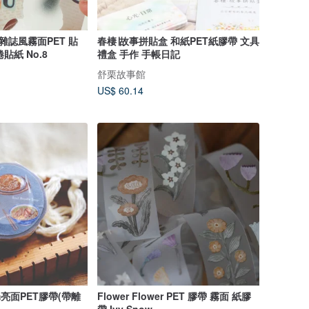
雜誌風霧面PET 貼
春棲∣故事拼貼盒 和紙PET紙膠帶 文具
貼紙 No.8
禮盒 手作 手帳日記
舒栗故事館
US$ 60.14
m亮面PET膠帶(帶離
Flower Flower PET 膠帶 霧面 紙膠
帶 Ivy Snow