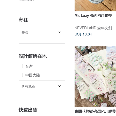
Mr. Lazy 亮面PET膠帶
寄往
NEVERLAND 森年文創
美國
US$ 18.04
設計館所在地
台灣
中國大陸
所有地區
快速出貨
會開花的樹-亮面PET膠帶