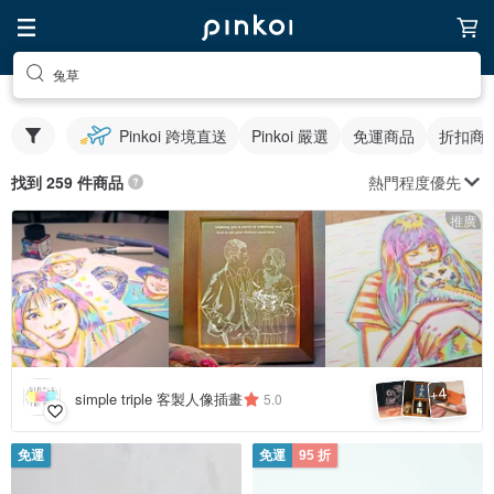
兔草
Pinkoi 跨境直送
Pinkoi 嚴選
免運商品
折扣商
熱門程度優先
找到 259 件商品
推廣
4
+
simple triple 客製人像插畫
5.0
免運
免運
95 折