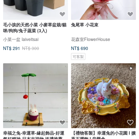
毛小孩的天然小菜 小麥草盆栽/貓
兔尾草 小花束
咪/狗狗/兔子蔬菜 (3入)
小菜一盆 laiveitsai
花森室FlowerHouse
NT$ 291
NT$ 300
NT$ 690
可客製
幸福之兔-幸運草-緣起飾品-好運
【禮物客製】幸運兔的小花園 I 擴
氣好精神-日本吉祥物 送禮推薦
香石擺飾 I 音樂盒