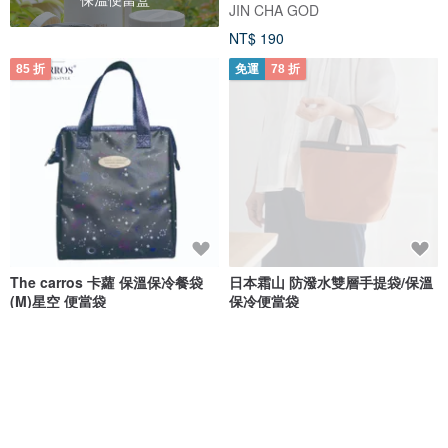
JIN CHA GOD
NT$ 190
85 折
免運
78 折
The carros 卡蘿 保溫保冷餐袋
日本霜山 防潑水雙層手提袋/保溫
(M)星空 便當袋
保冷便當袋
The Carros 卡蘿
日本霜山 SHIMOYAMA
NT$ 1,088
NT$ 1,280
NT$ 733
NT$ 939
可客製
75 折