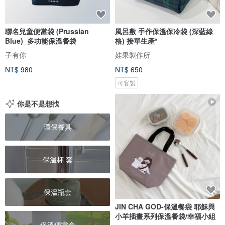
聯名兒童便當袋 (Prussian
風呂敷 手作保溫保冷袋 (深藍綠
Blue)_多功能保溫餐袋
格) 接單生產*
子有你
娃果製作所
NT$ 980
NT$ 650
可客製
你是不是想找
環保餐具
保溫杯 套
保溫瓶套
JIN CHA GOD-保溫餐袋 耶穌與
小羊插畫系列保溫餐袋/幸福小組
保溫便當盒