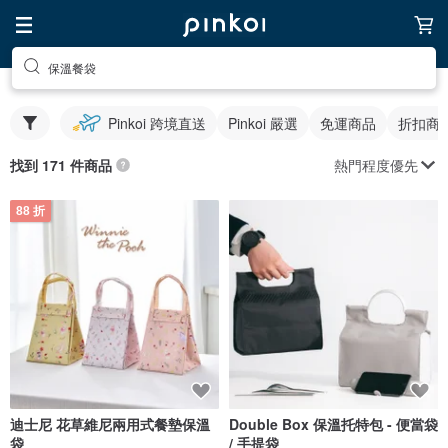
保溫餐袋
Pinkoi 跨境直送
Pinkoi 嚴選
免運商品
折扣商
熱門程度優先
找到 171 件商品
88 折
迪士尼 花草維尼兩用式餐墊保溫
Double Box 保溫托特包 - 便當袋
袋
/ 手提袋