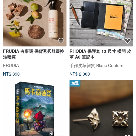
FRUDIA 有事嗎 保背秀秀舒緩控
RHODIA 保護套 13 尺寸 橫開 皮
油噴霧
革 A6 筆記本
FRUDIA
手作皮革雜貨 Blanc Couture
NT$ 390
NT$ 2,000
免運