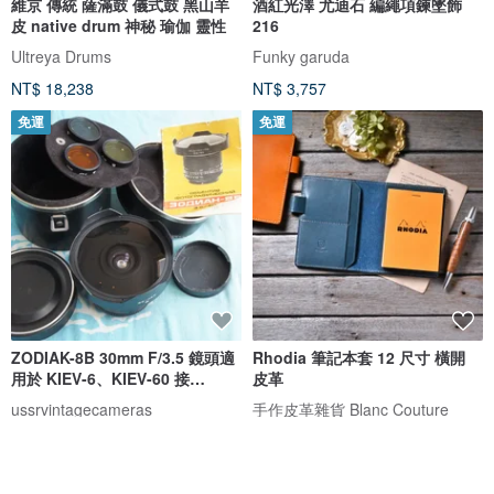
維京 傳統 薩滿鼓 儀式鼓 黑山羊
酒紅光澤 尤迪石 編繩項鍊墜飾
皮 native drum 神秘 瑜伽 靈性
216
Ultreya Drums
Funky garuda
NT$ 18,238
NT$ 3,757
免運
免運
ZODIAK-8B 30mm F/3.5 鏡頭適
Rhodia 筆記本套 12 尺寸 橫開
用於 KIEV-6、KIEV-60 接
皮革
環！！！*
ussrvintagecameras
手作皮革雜貨 Blanc Couture
NT$ 14,113
NT$ 1,647