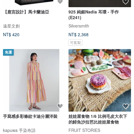
【鹿言設計】馬卡蘭迪亞
925 純銀Nadia 耳環 - 手作
(E241)
遠星文創
Silversmith
NT$ 420
NT$ 2,368
可客製
免運
手寫感多彩條紋卡迪分層洋裝
娃娃屋食物 1/6 比例毛皮大衣下
的鯡魚沙拉芭比娃娃屋食物
kapuwa 手染布語
FRUIT STORIES