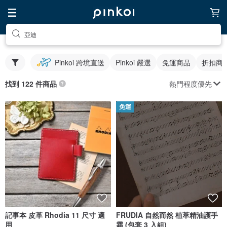
亞迪
Pinkoi 跨境直送
Pinkoi 嚴選
免運商品
折扣商
熱門程度優先
找到 122 件商品
免運
記事本 皮革 Rhodia 11 尺寸 適
FRUDIA 自然而然 植萃精油護手
用
霜 (包套 3 入組)