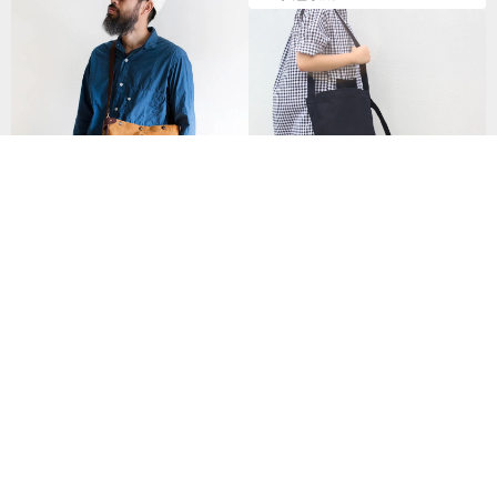
日本手工 輕巧水洗帆布防潑水側
背包 Made in JAPAN by SUOLO
【素面款】黑色有底直式袋 | 黑
NT$ 4,620
色長背帶飄帶款_台灣製帆布包
260 人已收藏
NT$ 420
108 人已收藏