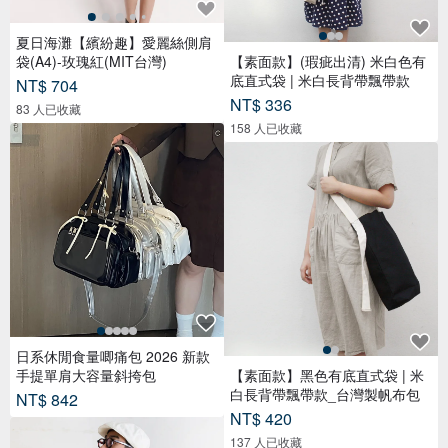
夏日海灘【繽紛趣】愛麗絲側肩
袋(A4)-玫瑰紅(MIT台灣)
【素面款】(瑕疵出清) 米白色有
底直式袋 | 米白長背帶飄帶款
NT$ 704
NT$ 336
83 人已收藏
158 人已收藏
日系休閒食量唧痛包 2026 新款
手提單肩大容量斜挎包
【素面款】黑色有底直式袋 | 米
白長背帶飄帶款_台灣製帆布包
NT$ 842
NT$ 420
137 人已收藏