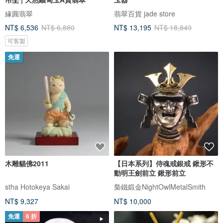
緣圓翡翠
翡翠百貨 jade store
NT$ 6,536
NT$ 6,880
NT$ 13,195
NT$ 18,849
可客製
免運
木雕貓佛2011
【日本系列】侍魂戒銀戒 鍬形不
動明王劍前立 鍬形前立
stha Hotokeya Sakai
梟鐵鍛金NightOwlMetalSmith
NT$ 9,327
NT$ 10,000
免運
6 折