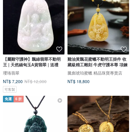
【屬雞守護神】飄綠翡翠不動明
雞油黃飄花蜜蠟不動明王掛件 收
王 | 天然緬甸玉A貨翡翠 | 送禮
藏級精工雕刻 牛虎守護本尊 項鍊
瓔珞翡翠
騰彪琥珀蜜蠟 精品珠寶專賣店
NT$ 7,200
NT$ 12,000
NT$ 18,800
可客製
免運
6 折