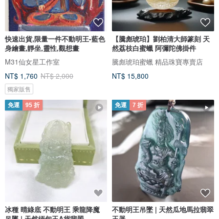
快速出貨,限量一件不動明王-藍色
【騰彪琥珀】劉柏清大師篆刻 天
身繪畫,靜坐,靈性,觀想畫
然荔枝白蜜蠟 阿彌陀佛掛件
M31仙女星工作室
騰彪琥珀蜜蠟 精品珠寶專賣店
NT$ 1,760
NT$ 2,000
NT$ 15,800
獨家販售
免運
95 折
免運
7 折
冰種 晴綠底 不動明王 乘龍降魔
不動明王吊墜 | 天然瓜地馬拉翡翠
吊墜 | 天然緬甸玉A貨翡翠
玉器