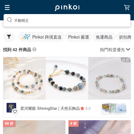
不動明王
Pinkoi 跨境直送
Pinkoi 嚴選
免運商品
折扣商
熱門程度優先
找到 42 件商品
推廣
星河耀眼 ShiningStar | 天然石飾品
5.0
88 折
9 折