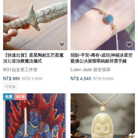
【快速出貨】星星陶劍五芒星魔
招財•平安•稀有•成功|神秘冰星空
法匕首治療魔法儀式
藍佛公|A貨翡翠純銀祥雲手鏈
M31仙女星工作室
Luien Jade 路安翡翠
NT$ 880
NT$ 1,000
NT$ 4,545
NT$ 5,050
可客製
免運
88 折