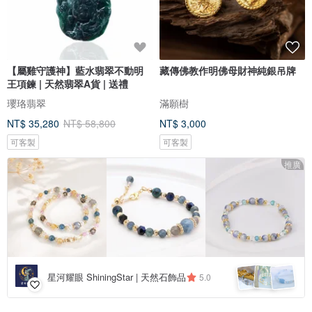
【屬雞守護神】藍水翡翠不動明
藏傳佛教作明佛母財神純銀吊牌
王項鍊 | 天然翡翠A貨 | 送禮
瓔珞翡翠
滿願樹
NT$ 35,280
NT$ 58,800
NT$ 3,000
可客製
可客製
推廣
星河耀眼 ShiningStar | 天然石飾品
5.0