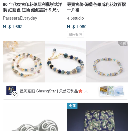
80 年代復古印花佩斯利襯衫式洋
尋寶古著-深藍色佩斯利花紋百摺
裝 紅藍色 短袖 鈕釦設計 S 尺寸
一片裙
PaiissaraEveryday
4.5studio
NT$ 1,692
NT$ 1,080
獨家販售
推廣
星河耀眼 ShiningStar | 天然石飾品
5.0
免運