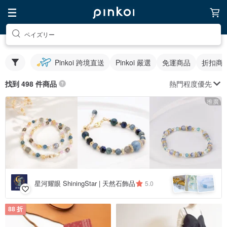
ペイズリー
Pinkoi 跨境直送
Pinkoi 嚴選
免運商品
折扣商
熱門程度優先
找到 498 件商品
推廣
星河耀眼 ShiningStar | 天然石飾品
5.0
88 折