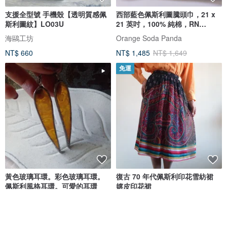
支援全型號 手機殼【透明質感佩
西部藍色佩斯利圖騰頭巾，21 x
斯利圖紋】LO03U
21 英吋，100% 純棉，RN
13960，色牢度佳。
海鷗工坊
Orange Soda Panda
NT$ 660
NT$ 1,485
NT$ 1,649
免運
黃色玻璃耳環。彩色玻璃耳環。
復古 70 年代佩斯利印花雪紡裙
佩斯利風格耳環。可愛的耳環
嬉皮印花裙
Glass At Home
ISSARA VINTAGE STUDIO
NT$ 1,486
NT$ 2,248