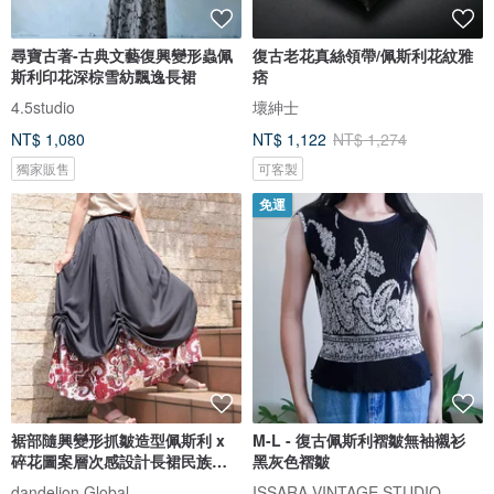
尋寶古著-古典文藝復興變形蟲佩
復古老花真絲領帶/佩斯利花紋雅
斯利印花深棕雪紡飄逸長裙
痞
4.5studio
壞紳士
NT$ 1,080
NT$ 1,122
NT$ 1,274
獨家販售
可客製
免運
裾部隨興變形抓皺造型佩斯利 x
M-L - 復古佩斯利褶皺無袖襯衫
碎花圖案層次感設計長裙民族風
黑灰色褶皺
尼泊爾d-sk006
dandelion Global
ISSARA VINTAGE STUDIO