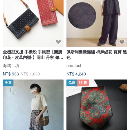
全機型支援 手機殼 手帳型【圖騰
佩斯利圖騰滿繡 棉麻緹花 寬褲 黑
印花 - 皮革內襯-】岡山 丹寧 佩斯
色
利風 真皮 皮革 iPhone Xperia
海鷗工坊
amufact
Galaxy AC05K
NT$ 933
NT$ 1,060
NT$ 4,240
免運
免運
88 折