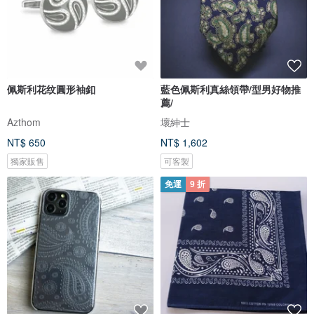
佩斯利花纹圓形袖釦
藍色佩斯利真絲領帶/型男好物推
薦/
Azthom
壞紳士
NT$ 650
NT$ 1,602
獨家販售
可客製
免運
9 折