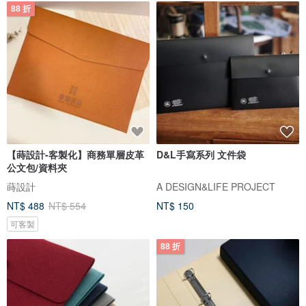
88 折
【蒔設計-客製化】商務單層皮革
D&L手寫系列 文件袋
公文包/資料夾
蒔設計
A DESIGN&LIFE PROJECT
NT$ 488
NT$ 554
NT$ 150
可客製
88 折