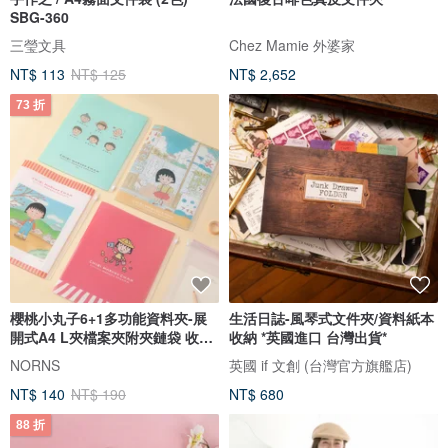
SBG-360
三瑩文具
Chez Mamie 外婆家
NT$ 113
NT$ 125
NT$ 2,652
73 折
櫻桃小丸子6+1多功能資料夾-展
生活日誌-風琴式文件夾/資料紙本
開式A4 L夾檔案夾附夾鏈袋 收納
收納 *英國進口 台灣出貨*
夾
NORNS
英國 if 文創 (台灣官方旗艦店)
NT$ 140
NT$ 190
NT$ 680
88 折