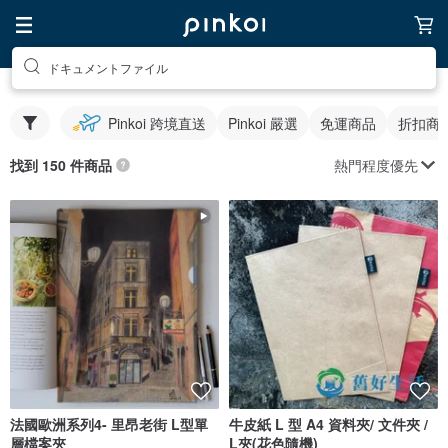
ドキュメントファイル
Pinkoi 跨境直送
Pinkoi 嚴選
免運商品
折扣商
熱門程度優先
找到 150 件商品
法國歐洲系列4- 里昂老街 L型單
牛皮紙 L 型 A4 資料夾/ 文件夾 /
層檔案夾
L夾(花色隨機)