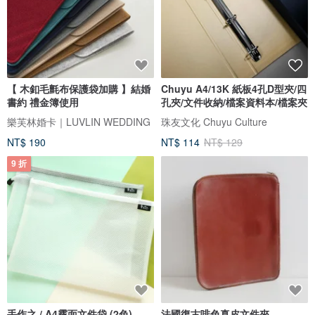
【 木釦毛氈布保護袋加購 】結婚
Chuyu A4/13K 紙板4孔D型夾/四
書約 禮金簿使用
孔夾/文件收納/檔案資料本/檔案夾
樂芙林婚卡｜LUVLIN WEDDING
珠友文化 Chuyu Culture
NT$ 190
NT$ 114
NT$ 129
9 折
手作之 / A4霧面文件袋 (2色)
法國復古啡色真皮文件夾