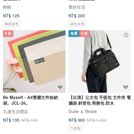
輕輕
舊好生活
NT$ 125
NT$ 200
獨家販售
綠色友善
9 折
免運
6 折
Be Myself－A4雙層文件收納
【出清】公文包 手提包 文件夾 電
袋。JCL-26。
腦袋 斜背包 商務包 防水
九達生活禮品
Dude ＆ Bestie
NT$ 135
NT$ 150
NT$ 960
NT$ 1,600
可客製