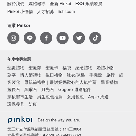
關於我們
媒體報導
全新 Pinkoi
ESG 永續發展
Pinkoi 小怪物
人才招募
iichi.com
追蹤 Pinkoi
年度搜尋主題
聖誕禮物
聖誕節
聖誕卡
福袋
紀念禮物
婚禮小物
刻字
情人節禮物
生日禮物
泳衣/泳裝
手機殼
旅行
貓
客製化
母親節禮物｜最討媽媽歡心的人氣推薦
畢業禮物
拉長石
黑曜石
月光石
Gogoro 週邊配件
穿梭都市生活．男生包包推薦
女用包包
Apple 周邊
環保餐具
防疫
Design the way you are.
第三方支付服務能量登錄證號：114三0004
食品業者登錄字號：A-153674659-00000-3