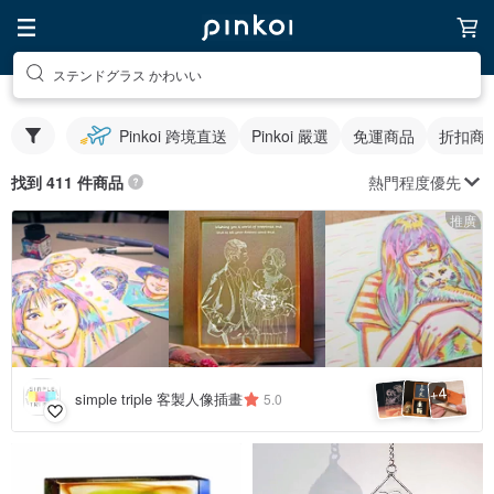
ステンドグラス かわいい
Pinkoi 跨境直送
Pinkoi 嚴選
免運商品
折扣商
熱門程度優先
找到 411 件商品
推廣
4
+
simple triple 客製人像插畫
5.0