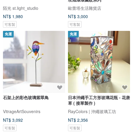
陌光 st.light_studio
歐蕾塔生活雜貨店
NT$ 1,980
NT$ 3,000
可客製
可客製
免運
免運
石架上的彩色玻璃紫翠鳥
日本沖繩手工方形玻璃花瓶 - 花唐
草 ( 接單製作 )
VitrageArtSouvenirs
RayColors | 沖繩玻璃工坊
NT$ 3,092
NT$ 2,356
可客製
可客製