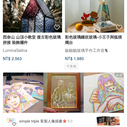
西奈山 山頂小教堂 復古彩色玻璃
彩色玻璃鑲崁玻璃-小王子與狐狸
拼接 裝飾擺件
燭台
LuminaSalina
躲貓貓玻璃手作工作室🐈
NT$ 2,563
NT$ 1,880
可客製
推廣
4
+
simple triple 客製人像插畫
5.0