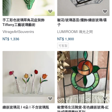
手工彩色玻璃翠鳥花盆裝飾
皺花/玻璃器皿/擺飾/鑲嵌玻璃/碟
Tiffany工藝玻璃藝術
子
VitrageArtSouvenirs
LUMIROOMI 璃光之間
NT$ 1,336
NT$ 1,900
可客製
鑲嵌玻璃花 l 4朵 l 不含玻璃瓶
歐蕾塔生活雜貨-彩色鑲嵌玻璃-紅
玫戒環環圖紋系列