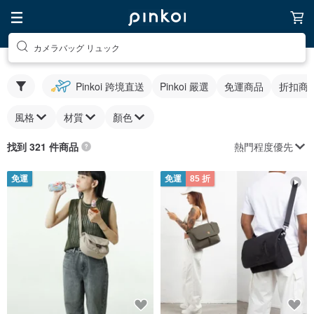
カメラバッグ リュック
Pinkoi 跨境直送
Pinkoi 嚴選
免運商品
折扣商
風格
材質
顏色
熱門程度優先
找到 321 件商品
免運
免運
85 折