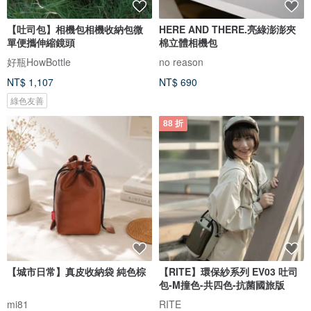
【吐司包】相機包相機收納包微
HERE AND THERE.亮綠澎澎夾
單便攜伸縮鏡頭
棉立體相機包
好瓶HowBottle
no reason
NT$ 1,107
NT$ 690
綠色友善
88 折
【城市日常】真皮收納袋 純色棕
【RITE】環保紗系列 EV03 吐司
包-M撞色-共四色-抗菌國旅版
mi81
RITE