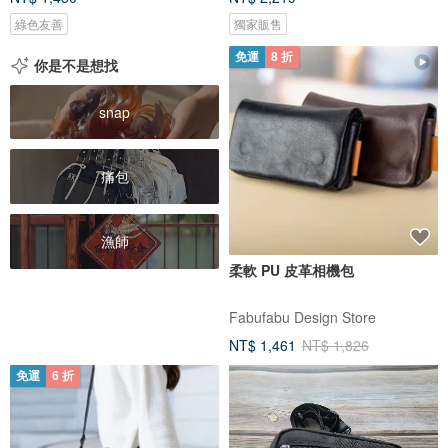
綠色友善
獨家販售
免運
8 折
你是不是想找
snap
痛包
漁師
柔軟 PU 皮革相機包
Fabufabu Design Store
NT$ 1,461
NT$ 1,826
免運
6 折