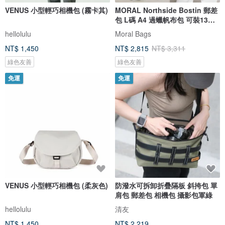
VENUS 小型輕巧相機包 (霧卡其)
MORAL Northside Bostin 郵差
包 L碼 A4 過蠟帆布包 可裝13寸
電筆
hellolulu
Moral Bags
NT$ 1,450
NT$ 2,815
NT$ 3,311
綠色友善
綠色友善
免運
免運
VENUS 小型輕巧相機包 (柔灰色)
防潑水可拆卸折疊隔板 斜挎包 單
肩包 郵差包 相機包 攝影包軍綠
hellolulu
清友
NT$ 1,450
NT$ 2,219