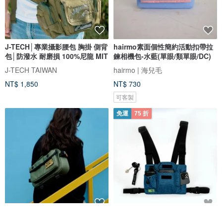
J-TECH│專業攝影腰包 胸掛 側背
hairmo素面個性簡約活動扣帶拉
包│防潑水 耐磨損 100%尼龍 MIT
鍊相機包-水藍(單眼/類單眼/DC)
J-TECH TAIWAN
hairmo | 海兒毛
NT$ 1,850
NT$ 730
可客製
免運
75 折
日系休閒尼龍防水郵差包 微單相
不可退換 /防潑水多功能工裝背心