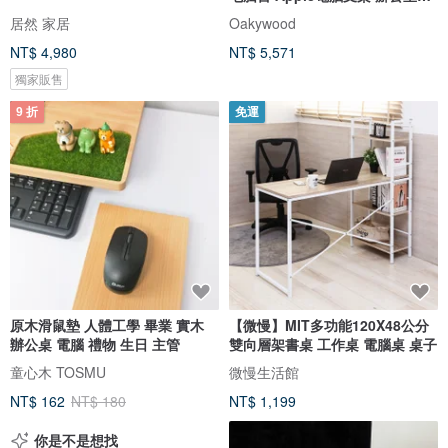
件
居然 家居
Oakywood
NT$ 4,980
NT$ 5,571
獨家販售
9 折
免運
原木滑鼠墊 人體工學 畢業 實木
【微慢】MIT多功能120X48公分
辦公桌 電腦 禮物 生日 主管
雙向層架書桌 工作桌 電腦桌 桌子
童心木 TOSMU
微慢生活館
NT$ 162
NT$ 180
NT$ 1,199
你是不是想找