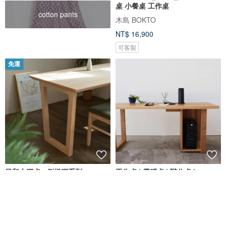
桌 小餐桌 工作桌
cotton pants
木島 BOKTO
NT$ 16,900
可客製
免運
日和木腳桌 - 倒梯腳系列
工作桌 | 電腦桌 | 辦公桌 |
FRAME系列
原木哲學 feelosophy
紳森實木ShenSenWood
NT$ 18,800
NT$ 39,600
可客製
可客製