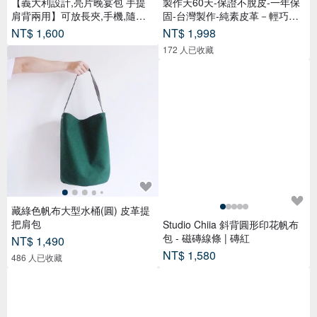
【義大利設計,亮片晚宴包 手提
製作天60天-保證不脫皮-一年保
肩背兩用】可放長夾,手機,隨身
固-台灣製作-純素皮革－輕巧水
物品
桶包
NT$ 1,600
NT$ 1,998
172 人已收藏
藏綠色帆布大型水桶(圓) 皮革提
把肩包
Studio Chiia 斜背圓形印花帆布
包 - 磁磚線條 | 磚紅
NT$ 1,490
NT$ 1,580
486 人已收藏