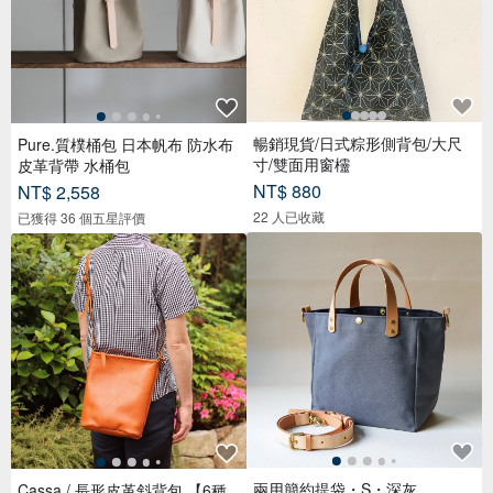
暢銷現貨/日式粽形側背包/大尺
Pure.質樸桶包 日本帆布 防水布
寸/雙面用窗欞
皮革背帶 水桶包
NT$ 880
NT$ 2,558
22 人已收藏
已獲得 36 個五星評價
兩用簡約提袋・S・深灰
Cassa / 長形皮革斜背包 【6種