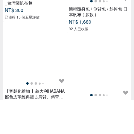
_台灣製帆布包
簡輕隨身包 / 側背包 / 斜挎包 日
NT$ 300
本帆布 ( 多款 )
已獲得 15 個五星評價
NT$ 1,680
92 人已收藏
【客製化禮物 】義大利HABANA
擦色皮革經典復古肩背、斜背小
方包
黑色真皮水桶包 配傳統日本圖案
NT$ 22,500
和布 肩帶長度可調較
NT$ 5,636
27 人已收藏