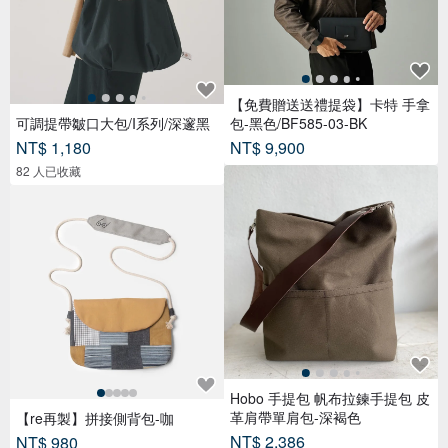
【免費贈送送禮提袋】卡特 手拿
可調提帶皺口大包/I系列/深邃黑
包-黑色/BF585-03-BK
NT$ 1,180
NT$ 9,900
82 人已收藏
Hobo 手提包 帆布拉鍊手提包 皮
革肩帶單肩包-深褐色
【re再製】拼接側背包-咖
NT$ 2,386
NT$ 980