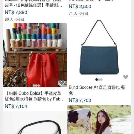
皮革×12色縫線任選】手縫刺繡
NT$ 2,500
免費客製化 / 日本製 / 斜背 / 支
NT$ 7,890
71 人已收藏
援禮品包裝 【jb-81】
80 人已收藏
Blind Soccer A4盲足肩背包-藍
色
【細版 Cubo Bolsa】手縫皮革
紅色2用水桶包 側揹包 by Fabul
NT$ 7,700
a
NT$ 7,104