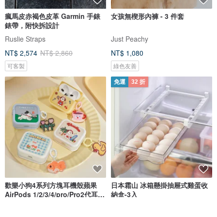
瘋馬皮赤褐色皮革 Garmin 手錶
女孩無楔形內褲 - 3 件套
錶帶，附快拆設計
Ruslie Straps
Just Peachy
NT$ 2,574
NT$ 2,860
NT$ 1,080
可客製
綠色友善
免運
32 折
歡樂小狗4系列方塊耳機殼蘋果
日本霜山 冰箱懸掛抽屜式雞蛋收
AirPods 1/2/3/4/pro/Pro2代耳機
納盒-3入
殼
Halo Studio
日本霜山 SHIMOYAMA