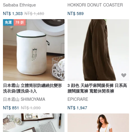
Saibaba Ethnique
HOKKORI DONUT COASTER
NT$ 1,303
NT$ 1,480
NT$ 589
免運
78 折
日本霜山 立體筒狀防纏繞抗變形
3 顔色 天絲苧麻闊腿長褲 日系高
洗衣袋/護洗袋-3入
腰闊腿寬褲 寬鬆休閒長褲
日本霜山 SHIMOYAMA
EPICRARE
NT$ 851
NT$ 1,090
NT$ 1,947