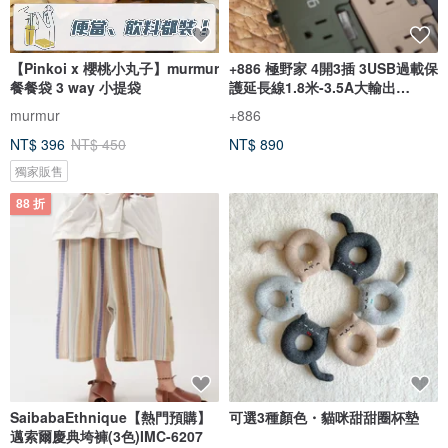
【Pinkoi x 櫻桃小丸子】murmur
+886 極野家 4開3插 3USB過載保
餐餐袋 3 way 小提袋
護延長線1.8米-3.5A大輸出
HPS1431
murmur
+886
NT$ 396
NT$ 450
NT$ 890
獨家販售
88 折
SaibabaEthnique【熱門預購】
可選3種顏色・貓咪甜甜圈杯墊
邁索爾慶典垮褲(3色)IMC-6207