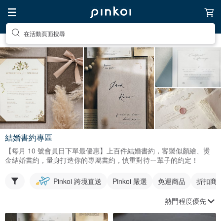
在活動頁面搜尋
結婚書約專區
【每月 10 號會員日下單最優惠】上百件結婚書約，客製似顏繪、燙
金結婚書約，量身打造你的專屬書約，慎重對待ㄧ輩子的約定！
Pinkoi 跨境直送
Pinkoi 嚴選
免運商品
折扣商
熱門程度優先