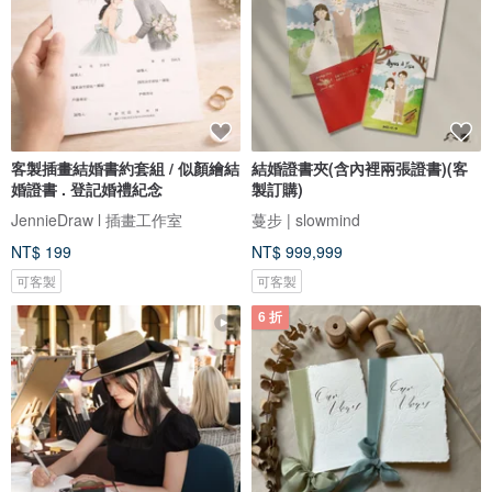
客製插畫結婚書約套組 / 似顏繪結
結婚證書夾(含內裡兩張證書)(客
婚證書 . 登記婚禮紀念
製訂購)
JennieDraw l 插畫工作室
蔓步 | slowmind
NT$ 199
NT$ 999,999
可客製
可客製
6 折