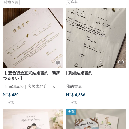
綠色友善
可客製
【 雙色燙金直式結婚書約 - 鶴舞
| 刺繡結婚書約 |
つるまい 】
TimeStudio｜客製專門店｜人生大事事務所
我的書桌
NT$ 480
NT$ 4,836
可客製
可客製
免運