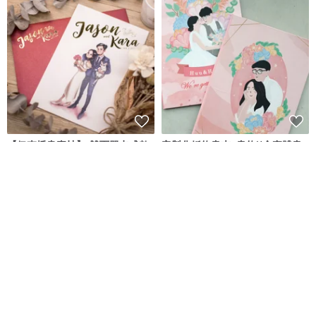
【伊森插畫喜帖】-雙面單卡式數
客製化婚約書夾+書約|(含實體書
位檔
約+婚約書夾+似顏繪檔案)
李伊森插畫｜伊森肖像畫
夢女小姐
NT$ 6,000
NT$ 4,800
可客製
可客製
免運