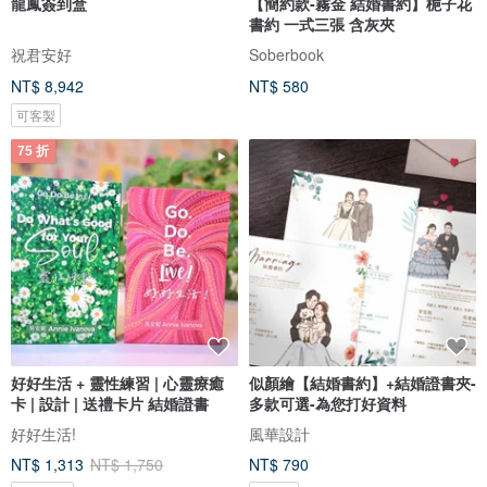
龍鳳簽到盒
【簡約款-霧金 結婚書約】梔子花
書約 一式三張 含灰夾
祝君安好
Soberbook
NT$ 8,942
NT$ 580
可客製
75 折
好好生活 + 靈性練習 | 心靈療癒
似顏繪【結婚書約】+結婚證書夾-
卡 | 設計 | 送禮卡片 結婚證書
多款可選-為您打好資料
好好生活!
風華設計
NT$ 1,313
NT$ 1,750
NT$ 790