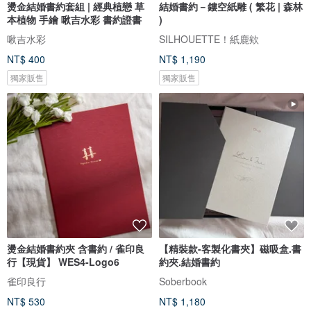
燙金結婚書約套組 | 經典植戀 草
結婚書約－鏤空紙雕 ( 繁花 | 森林
本植物 手繪 啾吉水彩 書約證書
)
啾吉水彩
SILHOUETTE！紙鹿欸
NT$ 400
NT$ 1,190
獨家販售
獨家販售
燙金結婚書約夾 含書約 / 雀印良
【精裝款-客製化書夾】磁吸盒.書
行【現貨】 WES4-Logo6
約夾.結婚書約
雀印良行
Soberbook
NT$ 530
NT$ 1,180