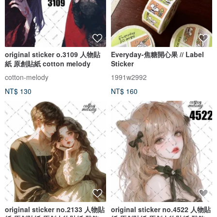
original sticker o.3109 人物貼
Everyday-焦糖開心果 // Label
紙 原創貼紙 cotton melody
Sticker
cotton-melody
1991w2992
NT$ 130
NT$ 160
original sticker no.2133 人物貼
original sticker no.4522 人物貼