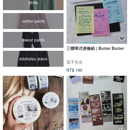
yinke
cotton pants
sweat pants
三聯單式便條紙 | Butter Butter
edokatsu jeans
茄子先生
NT$ 190