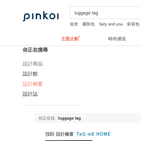
短夾
圓筒包
fairy and you
斜背包
主題企劃
時尚潮流
你正在搜尋
設計商品
設計館
設計櫥窗
設計誌
你正在找
luggage tag
找到
設計櫥窗
TaG mE HOME