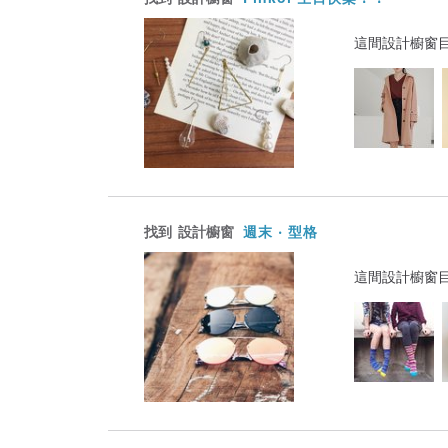
這間設計櫥窗
找到
設計櫥窗
週末 ‧ 型格
這間設計櫥窗