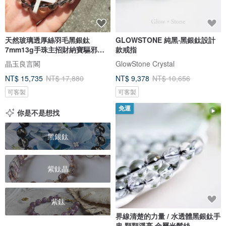
天然玻璃透厚絲羽毛黑銀鈦
GLOWSTONE 純黑‧黑銀鈦設計
7mm13g手珠主招財納寶驅邪避
款戒指
煞防小人
晶玉良言閣
GlowStone Crystal
NT$ 15,735
NT$ 17,880
NT$ 9,378
NT$ 10,656
可客製
可客製
免運
你是不是想找
黑銀鈦
紫鈦晶
紫鈦
界線清楚的力量 / 水透體黑銀鈦手
串 顆顆淨亮 金屬光髮絲