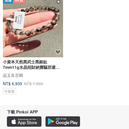
免運
88 折
小資本天然黑武士黑銀鈦
7mm11g水晶招財納寶驅邪避煞
防小人
晶玉良言閣
NT$ 6,935
NT$ 7,880
可客製
下載 Pinkoi APP