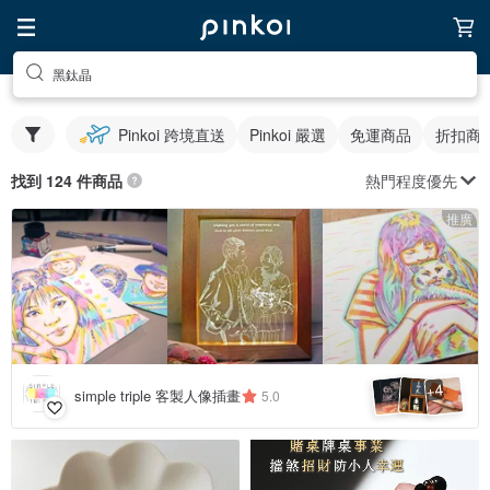
黑鈦晶
Pinkoi 跨境直送
Pinkoi 嚴選
免運商品
折扣商
熱門程度優先
找到 124 件商品
推廣
4
+
simple triple 客製人像插畫
5.0