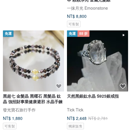
一抹月光 Emoonstone
NT$ 8,800
可客製
免運
免運
88 折
黑超七 金髮晶 黑曜石 黑髮晶 鈦
天然黑銀鈦水晶 S925銀戒指
晶 強招財事業健康避邪 水晶手鍊
發光寶石旅行手作
Tick Tick
NT$ 1,880
NT$ 2,448
NT$ 2,781
可客製
獨家販售