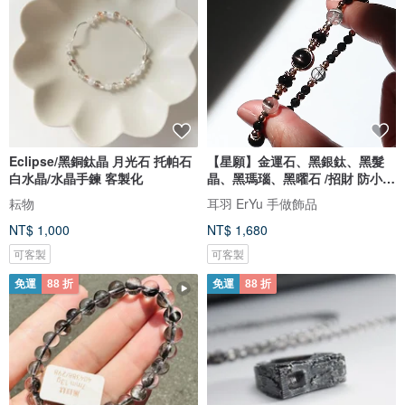
Eclipse/黑銅鈦晶 月光石 托帕石
【星願】金運石、黑銀鈦、黑髮
白水晶/水晶手鍊 客製化
晶、黑瑪瑙、黑曜石 /招財 防小
人/
耘物
耳羽 ErYu 手做飾品
NT$ 1,000
NT$ 1,680
可客製
可客製
免運
88 折
免運
88 折