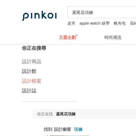
皮夾
apple watch 錶帶
帆布包
花
主題企劃
時尚潮流
你正在搜尋
設計商品
設計館
設計櫥窗
設計誌
你正在找
鳶尾花項鍊
找到
設計櫥窗
項鍊