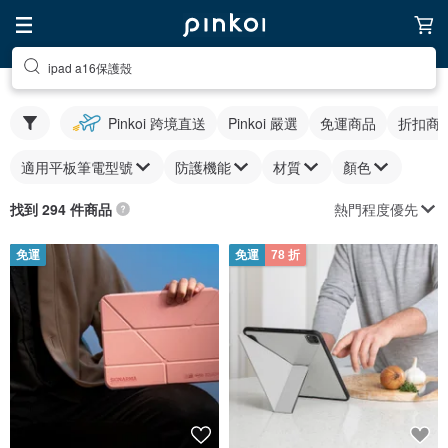
ipad a16保護殼
Pinkoi 跨境直送
Pinkoi 嚴選
免運商品
折扣商
適用平板筆電型號
防護機能
材質
顏色
熱門程度優先
找到 294 件商品
免運
免運
78 折