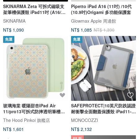
SKINARMA Zeta 可拆式磁吸支
Pipetto iPad A16 (11吋) /10代
架筆槽保護殼 iPad11吋 (A16/第
(10.9吋)Origami 多功能保護套
10代)
SKINARMA
Glowmax Apple 周邊館
NT$ 1,090
NT$ 1,085
NT$ 1,390
免運
免運
玻璃海棠 暖陽甜杏iPad Air
SAFEPROTECT|10英尺防跌認證
11/pro13可拆式防摔透明筆槽摺
耐衝擊全面翻蓋保護殼 iPad11-午
套ipad
夜藍
The Hood Pinkoi 旗艦店
MONOCOZZI
NT$ 1,601
NT$ 2,132
88 折