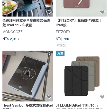
全保護可站立多角度翻蓋式保護
【FITZORY】花藝師 芍藥款 |
殼 iPad 11 - 午夜藍
iPad殼
MONOCOZZI
FITZORY
NT$ 2,013
NT$ 750
可客製
免運
Heart Symbol 多摺式防撞框iPad
JTLEGENDiPad 11th/10th