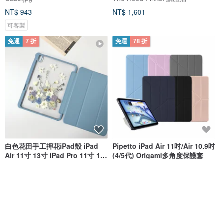
NT$ 943
NT$ 1,601
可客製
免運
7 折
免運
78 折
白色花田手工押花iPad殼 iPad
Pipetto iPad Air 11吋/Air 10.9吋
Air 11寸 13寸 iPad Pro 11寸 13
(4/5代) Origami多角度保護套
寸
FeimeiPresents
Glowmax Apple 周邊館
NT$ 958
NT$ 1,368
NT$ 1,163
NT$ 1,490
可客製
免運
免運