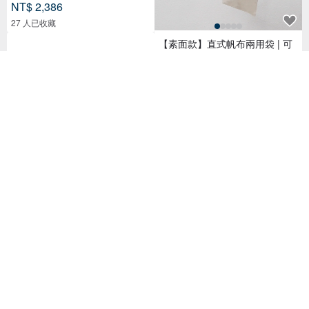
NT$ 2,386
27 人已收藏
【素面款】直式帆布兩用袋 | 可
斜背/肩背_台灣製帆布包
NT$ 290
已獲得 22 個五星評價
CORRE【CG71051】帆布經典
斜背包 藍色/軍綠/大地棕/紅色/淺
卡其
NT$ 1,680
Hobo 手提包 帆布拉鍊手提包 皮
革肩帶單肩包-圣诞限定绿色
NT$ 2,386
110 人已收藏