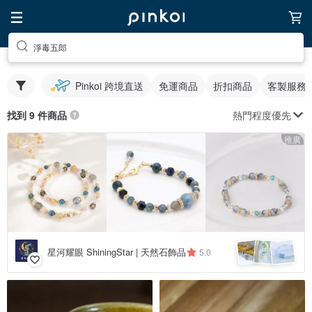
淨毒五郎
Pinkoi 跨境直送
免運商品
折扣商品
客製服務
熱門程度優先
找到 9 件商品
推廣
星河耀眼 ShiningStar | 天然石飾品
5.0