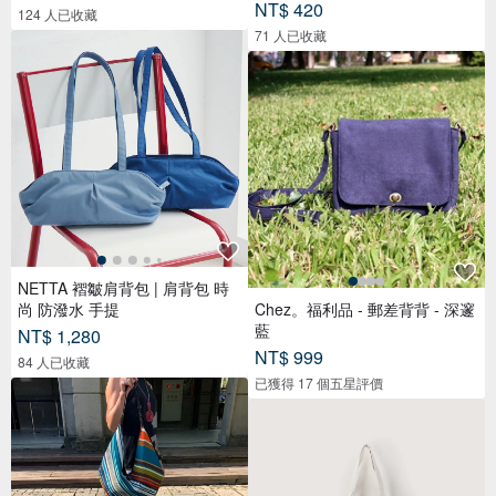
包
NT$ 420
124 人已收藏
71 人已收藏
NETTA 褶皺肩背包 | 肩背包 時
尚 防潑水 手提
Chez。福利品 - 郵差背背 - 深邃
藍
NT$ 1,280
NT$ 999
84 人已收藏
已獲得 17 個五星評價