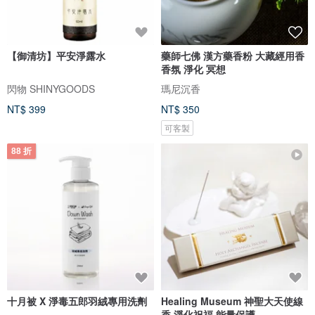
【御清坊】平安淨露水
藥師七佛 漢方藥香粉 大藏經用香
香氛 淨化 冥想
閃物 SHINYGOODS
瑪尼沉香
NT$ 399
NT$ 350
可客製
88 折
十月被 X 淨毒五郎羽絨專用洗劑
Healing Museum 神聖大天使線
香 淨化祝福 能量保護