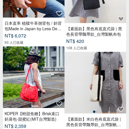
日本直率 植鞣牛革側背包 / 斜背
包Made in Japan by Less Desig
【素面款】黑色有底直式袋 | 黑
n
色長背帶飄帶款_台灣製帆布包
NT$ 6,072
NT$ 420
93 人已收藏
108 人已收藏
KOPER【輕甜焦糖】Brisk束口
斜肩包-甜蜜紅(MIT台灣製造)
【素面款】米白色有底直式袋 |
黑色長背帶飄帶款_台灣製帆布
NT$ 2,359