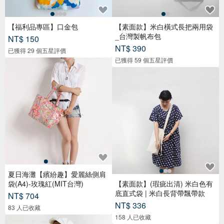
【福利品專區】口金包
【素面款】米白橫式長把兩用袋
_台灣製帆布包
NT$ 150
NT$ 390
已獲得 29 個五星評價
已獲得 59 個五星評價
夏日海灘【繽紛趣】愛麗絲側肩
袋(A4)-玫瑰紅(MIT台灣)
【素面款】(瑕疵出清) 米白色有
底直式袋 | 米白長背帶飄帶款
NT$ 704
NT$ 336
83 人已收藏
158 人已收藏