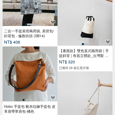
二合一手提肩背兩用袋, 肩背包/
鈄背包 - 倫敦街頭 (SB14)
NT$ 408
【素面款】雙色直式兩用袋 | 手
提斜背 | 有底立體款_台灣製 帆
布
NT$ 320
已獲得 28 個五星評價
Hobo 手提包 帆布拉鍊手提包 皮
革肩帶單肩包-橘色