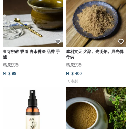
東寺密教 香道 唐宋香法 品香 手
摩利支天 火聚。光明焰。具光佛
爐
母供
瑪尼沉香
瑪尼沉香
NT$ 99
NT$ 400
可客製