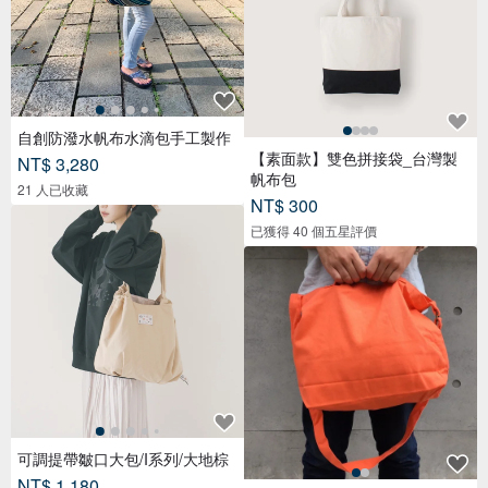
自創防潑水帆布水滴包手工製作
【素面款】雙色拼接袋_台灣製
NT$ 3,280
帆布包
21 人已收藏
NT$ 300
已獲得 40 個五星評價
可調提帶皺口大包/I系列/大地棕
NT$ 1,180