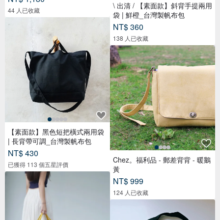
\ 出清 / 【素面款】斜背手提兩用
44 人已收藏
袋 | 鮮橙_台灣製帆布包
NT$ 360
138 人已收藏
【素面款】黑色短把橫式兩用袋
| 長背帶可調_台灣製帆布包
NT$ 430
Chez。福利品 - 郵差背背 - 暖鵝
已獲得 113 個五星評價
黃
NT$ 999
124 人已收藏