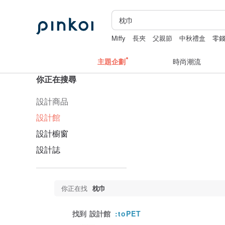
Miffy
長夾
父親節
中秋禮盒
零
主題企劃
時尚潮流
你正在搜尋
設計商品
設計館
設計櫥窗
設計誌
你正在找
枕巾
找到
設計館
:toPET