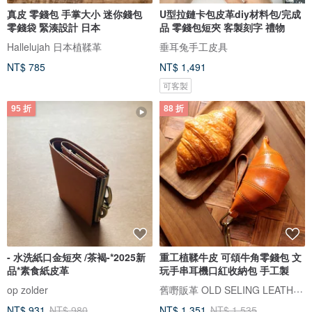
真皮 零錢包 手掌大小 迷你錢包
U型拉鏈卡包皮革diy材料包/完成
零錢袋 緊湊設計 日本
品 零錢包短夾 客製刻字 禮物
Hallelujah 日本植鞣革
垂耳兔手工皮具
NT$ 785
NT$ 1,491
可客製
95 折
88 折
- 水洗紙口金短夾 /茶褐-*2025新
重工植鞣牛皮 可頌牛角零錢包 文
品*素食紙皮革
玩手串耳機口紅收納包 手工製
舊嘢販革 OLD SELING LEATHER
op zolder
NT$ 931
NT$ 980
NT$ 1,351
NT$ 1,535