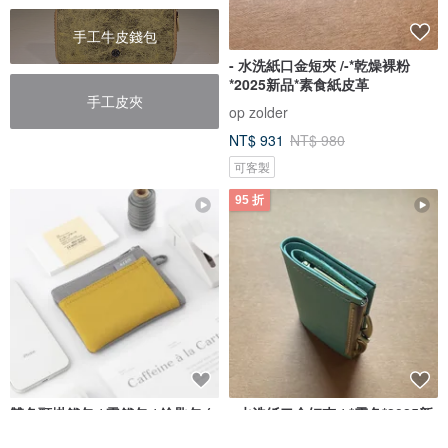
手工牛皮錢包
- 水洗紙口金短夾 /-*乾燥裸粉
*2025新品*素食紙皮革
手工皮夾
op zolder
NT$ 931
NT$ 980
可客製
95 折
雙色頸掛錢包 / 零錢包 / 鑰匙包 (
- 水洗紙口金短夾 /-*雺色*2025新
多款 )
品*素食紙皮革