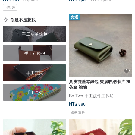
可客製
免運
你是不是想找
手工皮革錢包
手工布錢包
手工短夾
真皮雙蓋零錢包 雙層收納卡片 抹
茶綠 禮物
手工長夾
Be Two 手工皮件工作坊
NT$ 880
獨家販售